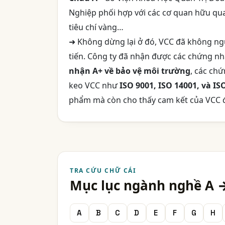
Nghiệp phối hợp với các cơ quan hữu qua
tiêu chí vàng…
➜ Không dừng lại ở đó, VCC đã không ngừ
tiến. Công ty đã nhận được các chứng nh
nhận A+ về bảo vệ môi trường
, các ch
keo VCC như
ISO 9001, ISO 14001, và IS
phẩm mà còn cho thấy cam kết của VCC đố
TRA CỨU CHỮ CÁI
Mục lục ngành nghề A 
A
B
C
D
E
F
G
H