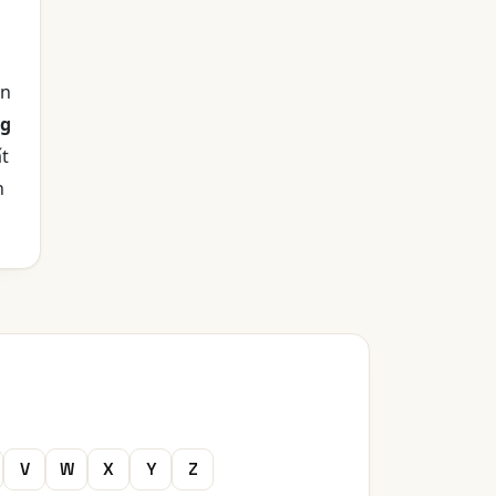
ên
ng
ất
n
V
W
X
Y
Z