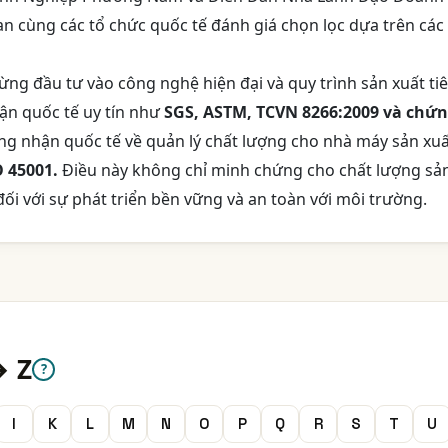
n cùng các tổ chức quốc tế đánh giá chọn lọc dựa trên các
ng đầu tư vào công nghệ hiện đại và quy trình sản xuất ti
ận quốc tế uy tín như
SGS, ASTM, TCVN 8266:2009 và chứ
ứng nhận quốc tế về quản lý chất lượng cho nhà máy sản xu
O 45001.
Điều này không chỉ minh chứng cho chất lượng sả
i với sự phát triển bền vững và an toàn với môi trường.
→ Z
?
I
K
L
M
N
O
P
Q
R
S
T
U