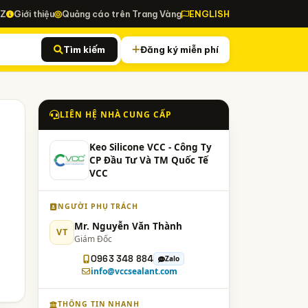
-Z
Giới thiệu
Quảng cáo trên Trang Vàng
ENGLISH
Tìm kiếm
Đăng ký miễn phí
LIÊN HỆ NHÀ CUNG CẤP
Keo Silicone VCC - Công Ty
CP Đầu Tư Và TM Quốc Tế
VCC
NGƯỜI PHỤ TRÁCH
Mr. Nguyễn Văn Thành
VT
Giám Đốc
0963 348 884
Zalo
info@vccsealant.com
THÔNG TIN NHANH