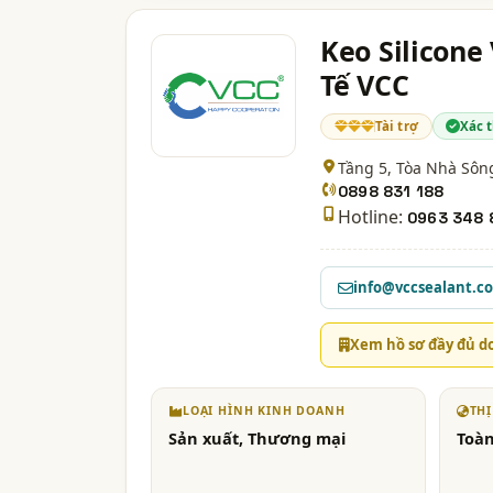
Keo Silicone
Tế VCC
Tài trợ
Xác 
Tầng 5, Tòa Nhà Sô
0898 831 188
Hotline:
0963 348 
info@vccsealant.c
Xem hồ sơ đầy đủ d
LOẠI HÌNH KINH DOANH
TH
Sản xuất, Thương mại
Toàn