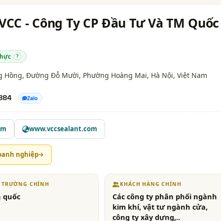
 VCC - Công Ty CP Đầu Tư Và TM Quốc
thực
?
ng Hồng, Đường Đỗ Mười, Phường Hoàng Mai,
Hà Nội
, Việt Nam
884
Zalo
om
www.vccsealant.com
oanh nghiệp
Ị TRƯỜNG CHÍNH
KHÁCH HÀNG CHÍNH
 quốc
Các công ty phân phối ngành
kim khí, vật tư ngành cửa,
công ty xây dựng,..