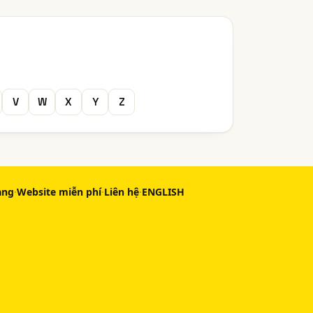
V
W
X
Y
Z
àng
·
Website miễn phí
·
Liên hệ
·
ENGLISH