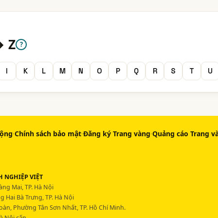
→ Z
?
I
K
L
M
N
O
P
Q
R
S
T
U
động
·
Chính sách bảo mật
·
Đăng ký Trang vàng
·
Quảng cáo Trang v
 NGHIỆP VIỆT
ng Mai, TP. Hà Nội
 Hai Bà Trưng, TP. Hà Nội
Hoàn, Phường Tân Sơn Nhất, TP. Hồ Chí Minh.
à Nội cấp.