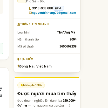
Phó Giám Đốc
0918 308 686
Zalo
nguyentrithong72@gmail.com
THÔNG TIN NHANH
Loại hình
Thương Mại
Năm thành lập
2004
Mã số thuế
3600669239
ĐỊA ĐIỂM
Đồng Nai, Việt Nam
Miễn phí 100%
y
Được người mua tìm thấy
êu
Đưa doanh nghiệp lên danh bạ
250.000+
i
đơn vị
— nơi người mua tra cứu nhà