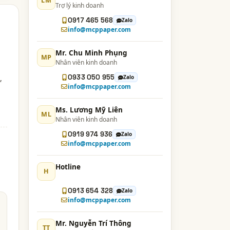
LM
Trợ lý kinh doanh
0917 465 568
Zalo
info@mcppaper.com
Mr. Chu Minh Phụng
MP
Nhân viên kinh doanh
0933 050 955
,
Zalo
info@mcppaper.com
Ms. Lương Mỹ Liên
ML
Nhân viên kinh doanh
0919 974 936
Zalo
info@mcppaper.com
Hotline
H
0913 654 328
Zalo
info@mcppaper.com
Mr. Nguyễn Trí Thông
TT