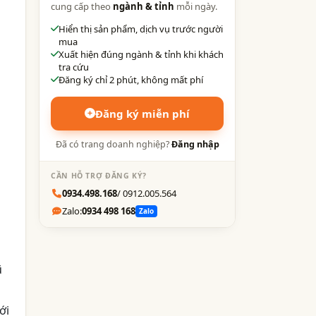
cung cấp theo
ngành & tỉnh
mỗi ngày.
Hiển thị sản phẩm, dịch vụ trước người
mua
Xuất hiện đúng ngành & tỉnh khi khách
tra cứu
Đăng ký chỉ 2 phút, không mất phí
Đăng ký miễn phí
Đã có trang doanh nghiệp?
Đăng nhập
CẦN HỖ TRỢ ĐĂNG KÝ?
0934.498.168
/ 0912.005.564
Zalo:
0934 498 168
Zalo
ũ
ới