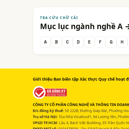
TRA CỨU CHỮ CÁI
Mục lục ngành nghề A 
A
B
C
D
E
F
G
H
Giới thiệu
·
Ban biên tập
·
Xác thực
·
Quy chế hoạt 
CÔNG TY CỔ PHẦN CÔNG NGHỆ VÀ THÔNG TIN DOANH
Đ/c đăng ký thuế:
Số 222B, Đường Giáp Bát, Phường Hoà
Trụ sở Hà Nội:
Tòa Nhà Vinafood1, 94 Lương Yên, Phường
VPGD TP.HCM:
Lầu 4, Bách Việt Building, 65 Trần Quốc 
ĐKKD-MST số:
0104478506 - Do: Sở Kế Hoạch & Đầu Tư H