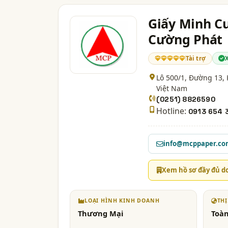
Giấy Minh C
Cường Phát
Tài trợ
Lô 500/1, Đường 13,
Việt Nam
(0251) 8826590
Hotline:
0913 654 
info@mcppaper.c
Xem hồ sơ đầy đủ d
LOẠI HÌNH KINH DOANH
TH
Thương Mại
Toàn