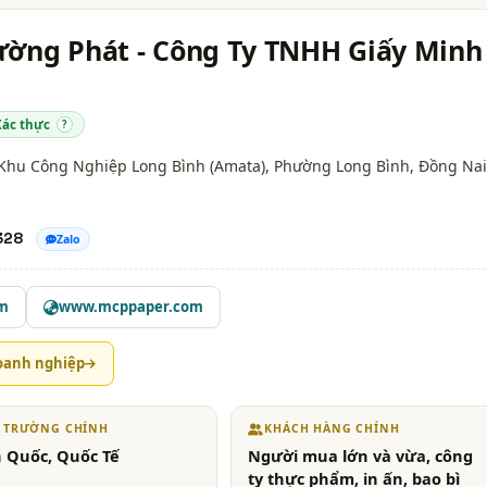
ường Phát - Công Ty TNHH Giấy Minh
Xác thực
?
 Khu Công Nghiệp Long Bình (Amata), Phường Long Bình,
Đồng Nai
328
Zalo
om
www.mcppaper.com
oanh nghiệp
Ị TRƯỜNG CHÍNH
KHÁCH HÀNG CHÍNH
 Quốc, Quốc Tế
Người mua lớn và vừa, công
ty thực phẩm, in ấn, bao bì