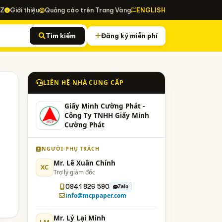
-Z
Giới thiệu
Quảng cáo trên Trang Vàng
ENGLISH
Tìm kiếm
Đăng ký miễn phí
LIÊN HỆ NHÀ CUNG CẤP
Giấy Minh Cường Phát -
Công Ty TNHH Giấy Minh
Cường Phát
NGƯỜI PHỤ TRÁCH
Mr. Lê Xuân Chính
XC
Trợ lý giám đốc
0941 826 590
Zalo
info@mcppaper.com
Mr. Lý Lại Minh