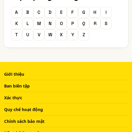
A
B
C
D
E
F
G
H
I
K
L
M
N
O
P
Q
R
S
T
U
V
W
X
Y
Z
Giới thiệu
Ban biên tập
Xác thực
Quy chế hoạt động
Chính sách bảo mật