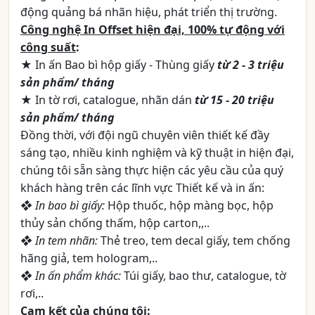
động quảng bá nhãn hiệu, phát triển thị trường.
Công nghệ In Offset hiện đại, 100% tự động với
công suất
:
★ In ấn Bao bì hộp giấy - Thùng giấy
từ 2 - 3 triệu
sản phẩm/ tháng
★ In tờ rơi, catalogue, nhãn dán
từ 15 - 20 triệu
sản phẩm/ tháng
Đồng thời, với đội ngũ chuyên viên thiết kế đầy
sáng tạo, nhiều kinh nghiệm và kỹ thuật in hiện đại,
chúng tôi sẵn sàng thực hiện các yêu cầu của quý
khách hàng trên các lĩnh vực Thiết kế và in ấn:
❖ In bao bì giấy:
Hộp thuốc, hộp màng bọc, hộp
thủy sản chống thấm, hộp carton,,..
❖ In tem nhãn:
Thẻ treo, tem decal giấy, tem chống
hãng giả, tem hologram,..
❖ In ấn phẩm khác:
Túi giấy, bao thư, catalogue, tờ
rơi,..
Cam kết của chúng tôi
: