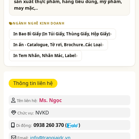
sản xuất thực phẩm, hàng tiêu dùng, mỹ phẩm,
may mặc,..
NGÀNH NGHỀ KINH DOANH
In Bao Bì Giấy (In Túi Giấy, Thùng Giấy, Hộp Giấy)
In ấn - Catalogue, Tờ rơi, Brochure..Các Loại
In Tem Nhãn, Nhãn Mác, Label
Thông tin liên hệ
Ms. Ngọc
Tên liên hệ:
NVKD
Chức vụ:
0938 260 370
(
)
Di động:
info@trangiaidc.vn
Email: