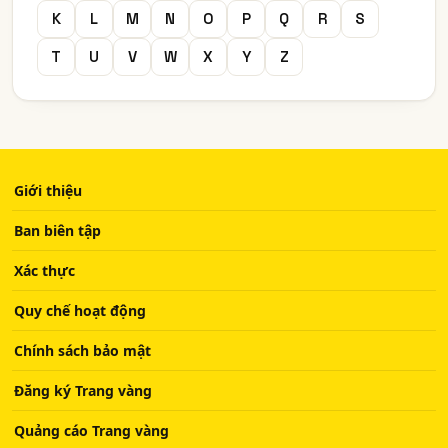
K
L
M
N
O
P
Q
R
S
T
U
V
W
X
Y
Z
Giới thiệu
Ban biên tập
Xác thực
Quy chế hoạt động
Chính sách bảo mật
Đăng ký Trang vàng
Quảng cáo Trang vàng