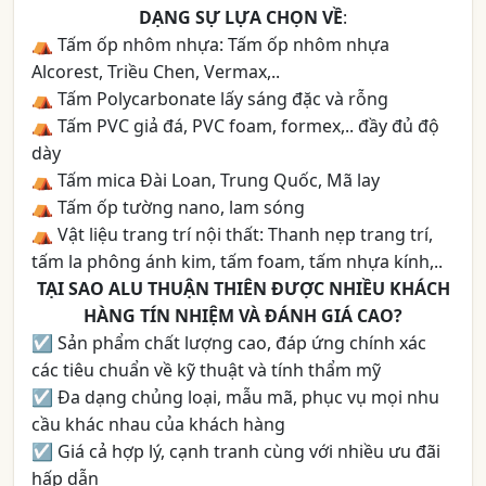
DẠNG SỰ LỰA CHỌN VỀ
:
⛺ Tấm ốp nhôm nhựa: Tấm ốp nhôm nhựa
Alcorest, Triều Chen, Vermax,..
⛺ Tấm Polycarbonate lấy sáng đặc và rỗng
⛺ Tấm PVC giả đá, PVC foam, formex,.. đầy đủ độ
dày
⛺ Tấm mica Đài Loan, Trung Quốc, Mã lay
⛺ Tấm ốp tường nano, lam sóng
⛺ Vật liệu trang trí nội thất: Thanh nẹp trang trí,
tấm la phông ánh kim, tấm foam, tấm nhựa kính,..
TẠI SAO ALU THUẬN THIÊN ĐƯỢC NHIỀU KHÁCH
HÀNG TÍN NHIỆM VÀ ĐÁNH GIÁ CAO?
☑ Sản phẩm chất lượng cao, đáp ứng chính xác
các tiêu chuẩn về kỹ thuật và tính thẩm mỹ
☑ Đa dạng chủng loại, mẫu mã, phục vụ mọi nhu
cầu khác nhau của khách hàng
☑ Giá cả hợp lý, cạnh tranh cùng với nhiều ưu đãi
hấp dẫn