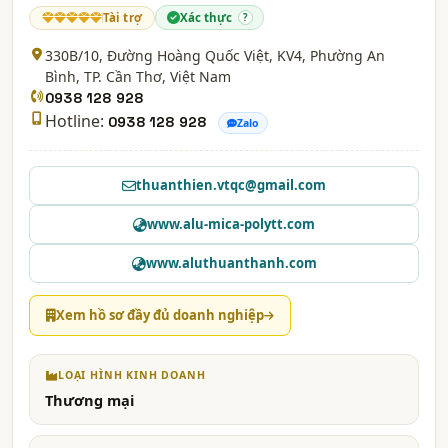
Tài trợ
Xác thực
?
330B/10, Đường Hoàng Quốc Việt, KV4, Phường An
Bình,
TP. Cần Thơ
, Việt Nam
0938 128 928
Hotline:
0938 128 928
Zalo
thuanthien.vtqc@gmail.com
www.alu-mica-polytt.com
www.aluthuanthanh.com
Xem hồ sơ đầy đủ doanh nghiệp
LOẠI HÌNH KINH DOANH
Thương mại