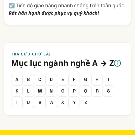
☑ Tiến độ giao hàng nhanh chóng trên toàn quốc.
Rất hân hạnh được phục vụ quý khách!
TRA CỨU CHỮ CÁI
Mục lục ngành nghề A → Z
?
A
B
C
D
E
F
G
H
I
K
L
M
N
O
P
Q
R
S
T
U
V
W
X
Y
Z