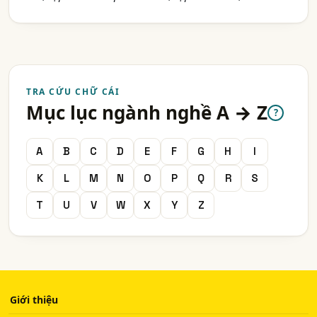
TRA CỨU CHỮ CÁI
Mục lục ngành nghề A → Z
?
A
B
C
D
E
F
G
H
I
K
L
M
N
O
P
Q
R
S
T
U
V
W
X
Y
Z
Giới thiệu