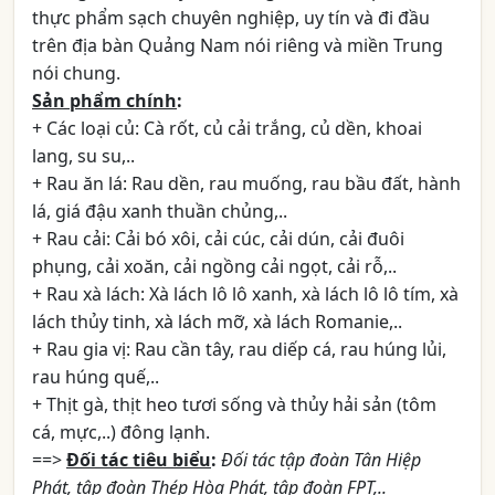
thực phẩm sạch chuyên nghiệp, uy tín và đi đầu
trên địa bàn Quảng Nam nói riêng và miền Trung
nói chung.
Sản phẩm chính
:
+ Các loại củ: Cà rốt, củ cải trắng, củ dền, khoai
lang, su su,..
+ Rau ăn lá: Rau dền, rau muống, rau bầu đất, hành
lá, giá đậu xanh thuần chủng,..
+ Rau cải: Cải bó xôi, cải cúc, cải dún, cải đuôi
phụng, cải xoăn, cải ngồng cải ngọt, cải rỗ,..
+ Rau xà lách: Xà lách lô lô xanh, xà lách lô lô tím, xà
lách thủy tinh, xà lách mỡ, xà lách Romanie,..
+ Rau gia vị: Rau cần tây, rau diếp cá, rau húng lủi,
rau húng quế,..
+ Thịt gà, thịt heo tươi sống và thủy hải sản (tôm
cá, mực,..) đông lạnh.
==>
Đối tác tiêu biểu
:
Đối tác tập đoàn Tân Hiệp
Phát, tập đoàn Thép Hòa Phát, tập đoàn FPT,..