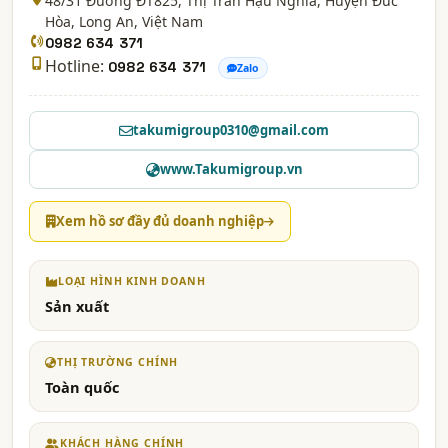
48/31 Đường ĐT825, Thị Trấn Hậu Nghĩa, Huyện Đức
Hòa,
Long An
, Việt Nam
0982 634 371
Hotline:
0982 634 371
Zalo
takumigroup0310@gmail.com
www.Takumigroup.vn
Xem hồ sơ đầy đủ doanh nghiệp
LOẠI HÌNH KINH DOANH
Sản xuất
THỊ TRƯỜNG CHÍNH
Toàn quốc
KHÁCH HÀNG CHÍNH