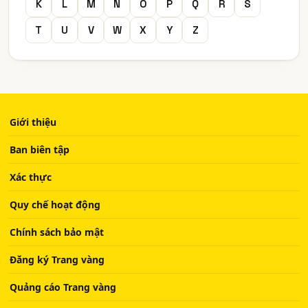
K
L
M
N
O
P
Q
R
S
T
U
V
W
X
Y
Z
Giới thiệu
Ban biên tập
Xác thực
Quy chế hoạt động
Chính sách bảo mật
Đăng ký Trang vàng
Quảng cáo Trang vàng