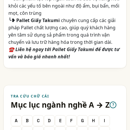
khỏi các yếu tố bên ngoài như độ ẩm, bụi bẩn, mối
mọt, côn trùng
╰❥ Pallet Giấy Takumi
chuyên cung cấp các giải
pháp Pallet chất lượng cao, giúp quý khách hàng
yên tâm sử dụng sả phẩm trong quá trình vận
chuyển và lưu trữ hàng hóa trong thời gian dài.
☎
Liên hệ ngay tới Pallet Giấy Takumi để được tư
vấn và báo giá nhanh nhất!
TRA CỨU CHỮ CÁI
Mục lục ngành nghề A → Z
?
A
B
C
D
E
F
G
H
I