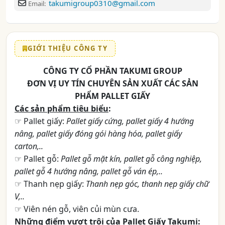
takumigroup0310@gmail.com
Email:
GIỚI THIỆU CÔNG TY
CÔNG TY CỔ PHẦN TAKUMI GROUP
ĐƠN VỊ UY TÍN CHUYÊN SẢN XUẤT CÁC SẢN
PHẨM PALLET GIẤY
Các sản phẩm tiêu biểu
:
☞ Pallet giấy:
Pallet giấy cứng, pallet giấy 4 hướng
nâng, pallet giấy đóng gói hàng hóa, pallet giấy
carton,..
☞ Pallet gỗ:
Pallet gỗ mặt kín, pallet gỗ công nghiệp,
pallet gỗ 4 hướng nâng, pallet gỗ ván ép,..
☞ Thanh nẹp giấy:
Thanh nẹp góc, thanh nẹp giấy chữ
V,..
☞ Viên nén gỗ, viên củi mùn cưa.
Những điểm vượt trội của Pallet Giấy Takumi
: