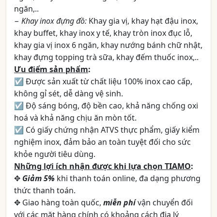
ngăn,..
−
Khay inox đựng đồ:
Khay gia vị, khay hạt đậu inox,
khay buffet, khay inox y tế, khay tròn inox đục lỗ,
khay gia vị inox 6 ngăn, khay nướng bánh chữ nhật,
khay đựng topping trà sữa, khay đếm thuốc inox,..
Ưu điểm sản phẩm
:
☑ Được sản xuất từ chất liệu 100% inox cao cấp,
không gỉ sét, dễ dàng vệ sinh.
☑ Độ sáng bóng, độ bền cao, khả năng chống oxi
hoá và khả năng chịu ăn mòn tốt.
☑ Có giấy chứng nhận ATVS thực phẩm, giấy kiểm
nghiệm inox, đảm bảo an toàn tuyệt đối cho sức
khỏe người tiêu dùng.
Những lợi ích nhận được khi lựa chọn TIAMO
:
✥
Giảm 5%
khi thanh toán online, đa dạng phương
thức thanh toán.
✥ Giao hàng toàn quốc,
miễn phí
vận chuyển đối
với các mặt hàng chính có khoảng cách địa lý