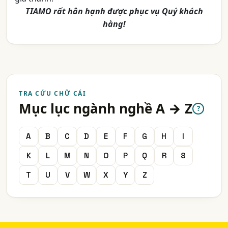
TIAMO rất hân hạnh được phục vụ Quý khách
hàng!
TRA CỨU CHỮ CÁI
Mục lục ngành nghề A → Z
?
A
B
C
D
E
F
G
H
I
K
L
M
N
O
P
Q
R
S
T
U
V
W
X
Y
Z