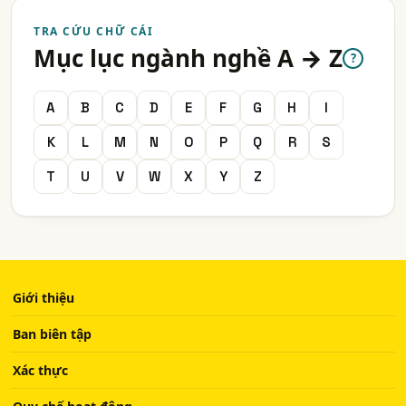
TRA CỨU CHỮ CÁI
Mục lục ngành nghề A → Z
?
A
B
C
D
E
F
G
H
I
K
L
M
N
O
P
Q
R
S
T
U
V
W
X
Y
Z
Giới thiệu
Ban biên tập
Xác thực