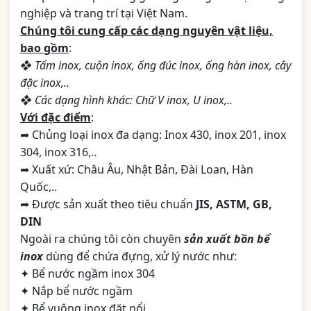
nghiệp và trang trí tại Việt Nam.
Chúng tôi cung cấp các dạng nguyên vật liệu,
bao gồm
:
❖ Tấm inox, cuộn inox, ống đúc inox, ống hàn inox, cây
đặc inox,..
❖ Các dạng hình khác: Chữ V inox, U inox,..
Với đặc điểm
:
➦ Chủng loại inox đa dạng: Inox 430, inox 201, inox
304, inox 316,..
➦ Xuất xứ: Châu Âu, Nhật Bản, Đài Loan, Hàn
Quốc,..
➦ Được sản xuất theo tiêu chuẩn
JIS, ASTM, GB,
DIN
Ngoài ra chúng tôi còn chuyên
sản xuất bồn bể
inox
dùng để chứa đựng, xử lý nước như:
✦ Bể nước ngầm inox 304
✦ Nắp bể nước ngầm
✦ Bể vuông inox đặt nổi