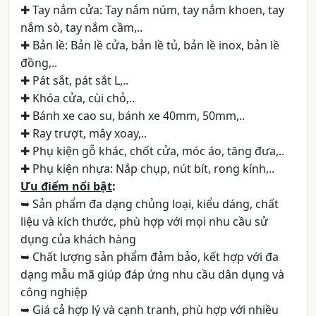
✚ Tay nắm cửa: Tay nắm núm, tay nắm khoen, tay
nắm sò, tay nắm cầm,..
✚ Bản lề: Bản lề cửa, bản lề tủ, bản lề inox, bản lề
đồng,..
✚ Pát sắt, pát sắt L,..
✚ Khóa cửa, cùi chỏ,..
✚ Bánh xe cao su, bánh xe 40mm, 50mm,..
✚ Ray trượt, mây xoay,..
✚ Phụ kiện gỗ khác, chốt cửa, móc áo, tăng đưa,..
✚ Phụ kiện nhựa: Nắp chụp, nút bít, rong kính,..
Ưu điểm nổi bật
:
➥ Sản phẩm đa dạng chủng loại, kiểu dáng, chất
liệu và kích thước, phù hợp với mọi nhu cầu sử
dụng của khách hàng
➥ Chất lượng sản phẩm đảm bảo, kết hợp với đa
dạng mẫu mã giúp đáp ứng nhu cầu dân dụng và
công nghiệp
➥ Giá cả hợp lý và cạnh tranh, phù hợp với nhiều