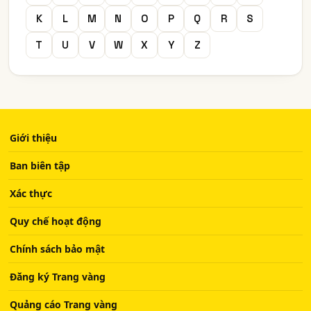
K
L
M
N
O
P
Q
R
S
T
U
V
W
X
Y
Z
Giới thiệu
Ban biên tập
Xác thực
Quy chế hoạt động
Chính sách bảo mật
Đăng ký Trang vàng
Quảng cáo Trang vàng