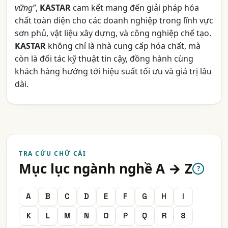
vững”
,
KASTAR
cam kết mang đến giải pháp hóa
chất toàn diện cho các doanh nghiệp trong lĩnh vực
sơn phủ, vật liệu xây dựng, và công nghiệp chế tạo.
KASTAR
không chỉ là nhà cung cấp hóa chất, mà
còn là đối tác kỹ thuật tin cậy, đồng hành cùng
khách hàng hướng tới hiệu suất tối ưu và giá trị lâu
dài.
TRA CỨU CHỮ CÁI
Mục lục ngành nghề A → Z
?
A
B
C
D
E
F
G
H
I
K
L
M
N
O
P
Q
R
S