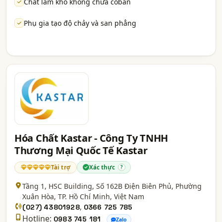
Chất làm khô không chưa coban
Phụ gia tạo độ chảy và san phẳng
Hóa Chất Kastar - Công Ty TNHH
Thương Mại Quốc Tế Kastar
Tài trợ
Xác thực
?
Tầng 1, HSC Building, Số 162B Điện Biên Phủ, Phường
Xuân Hòa,
TP. Hồ Chí Minh
, Việt Nam
,
(027) 43801928
0366 725 785
Hotline:
0983 745 181
Zalo