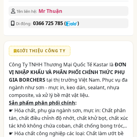
Mr Thuận
Tên liên hệ:
0366 725 785
(
)
Di động:
GIỚI THIỆU CÔNG TY
Công Ty TNHH Thương Mại Quốc Tế Kastar là
ĐƠN
VỊ NHẬP KHẨU VÀ PHÂN PHỐI CHÍNH THỨC PHỤ
GIA BORCHERS
tại thị trường Việt Nam. Phục vụ đa
ngành như sơn - mực in, keo dán, sealant, nhựa
composite, và xử lý bề mặt vật liệu.
Sản phẩm phân phối chính
:
☛ Hóa chất, phụ gia ngành sơn, mực in: Chất phân
tán, chất điều chỉnh độ nhớt, chất khử bọt, chất xúc
tác khô không chứa coban, chất chống bong tróc,..
☛ Hóa chất công nghiệp các loại: Chất làm ướt bề