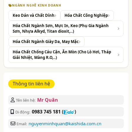
NGÀNH NGHỀ KINH DOANH
Keo Dán và Chất Dính
Hóa Chất Công Nghiệp
Hóa Chất Ngành Sơn, Mực In, Keo (Phụ Gia Ngành
Sơn, Nhựa Alkyd, Titan dioxit,..)
Hóa Chất Ngành Giày Da, May Mặc
Hóa Chất Chống Cáu Cặn, Ăn Mòn (Cho Lò Hơi, Tháp
Giải Nhiệt, Màng R.O,..)
Thông tin liên hệ
Mr Quân
Tên liên hệ:
0983 745 181
(
)
Di động:
nguyenminhquan@kaishida.com.cn
Email: