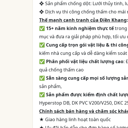
❖ Sản phẩm chống dột: Lưới thủy tinh, lướ
❖ Dịch vụ thi công chống thấm cho mái n
Thế mạnh cạnh tranh của Điền Khang
:
✅
15+ năm kinh nghiệm thực tế
trong 
mục và đưa ra giải pháp phù hợp, tối ưu 
✅
Cung cấp trọn gói vật liệu & thi cô
kiếm nhà cung cấp và dễ dàng kiểm soát 
✅
Phân phối vật liệu chất lượng cao
: 
quả chống thấm cao
✅
Sẵn sàng cung cấp mọi số lượng s
sản phẩm,
✅
Sản phẩm được kiểm định chất lượ
Hyperstop DB, DK PVC V200/V250, DKC 2
Chính sách bán hàng và chăm sóc khá
★ Giao hàng linh hoạt toàn quốc
★ Ưu đãi hấp dẫn cho đơn hàng số lượn