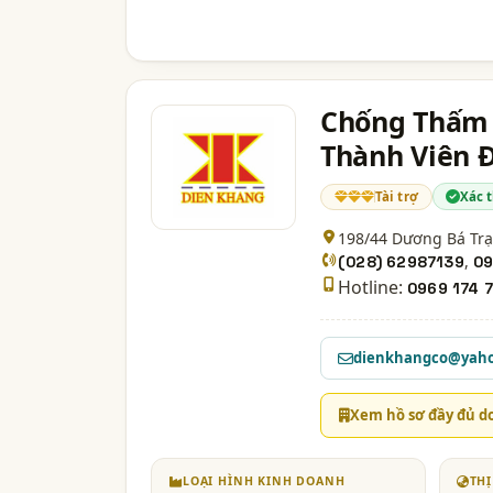
Chống Thấm 
Thành Viên 
Tài trợ
Xác 
198/44 Dương Bá Tr
,
(028) 62987139
09
Hotline:
0969 174 7
dienkhangco@yah
Xem hồ sơ đầy đủ d
LOẠI HÌNH KINH DOANH
TH