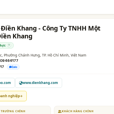
Điền Khang - Công Ty TNHH Một
Điền Khang
thực
?
ạc, Phường Chánh Hưng,
TP. Hồ Chí Minh
, Việt Nam
09464177
17
Zalo
oo.com
www.dienkhang.com
oanh nghiệp
Ị TRƯỜNG CHÍNH
KHÁCH HÀNG CHÍNH