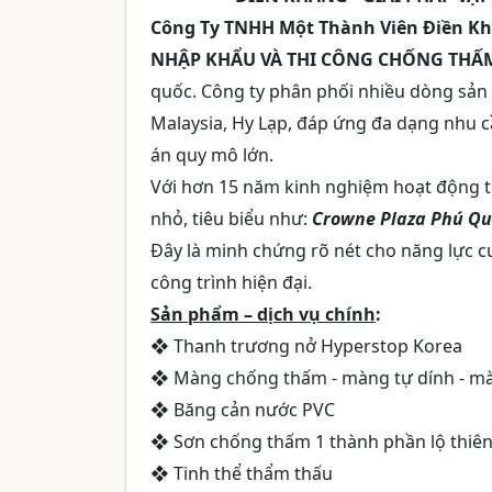
Công Ty TNHH Một Thành Viên Điền K
NHẬP KHẨU VÀ THI CÔNG CHỐNG THẤ
quốc. Công ty phân phối nhiều dòng sản 
Malaysia, Hy Lạp, đáp ứng đa dạng nhu 
án quy mô lớn.
Với hơn 15 năm kinh nghiệm hoạt động 
nhỏ, tiêu biểu như:
Crowne Plaza Phú Quố
Đây là minh chứng rõ nét cho năng lực c
công trình hiện đại.
Sản phẩm – dịch vụ chính
:
❖ Thanh trương nở Hyperstop Korea
❖ Màng chống thấm - màng tự dính - m
❖ Băng cản nước PVC
❖ Sơn chống thấm 1 thành phần lộ thiên: 
❖ Tinh thể thẩm thấu