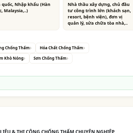
 quốc, Nhập khẩu (Hàn
Nhà thầu xây dựng, chủ đầu
, Malaysia,..)
tư công trình lớn (khách sạn,
resort, bệnh viện), đơn vị
quản lý, sửa chữa tòa nhà,..
ông Chống Thấm
Hóa Chất Chống Thấm
ấm Khò Nóng
Sơn Chống Thấm
T LIỆU & THI CÔNG CHỐNG THẤM CHUYÊN NGHIỆP