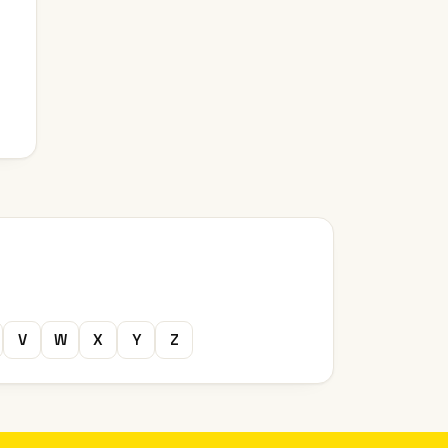
V
W
X
Y
Z