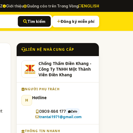
-Z
Giới thiệu
Quảng cáo trên Trang Vàng
ENGLISH
Tìm kiếm
Đăng ký miễn phí
LIÊN HỆ NHÀ CUNG CẤP
Chống Thấm Điền Khang -
Công Ty TNHH Một Thành
Viên Điền Khang
NGƯỜI PHỤ TRÁCH
Hotline
H
ét
0909 464 177
Zalo
trantai1971@gmail.com
THÔNG TIN NHANH