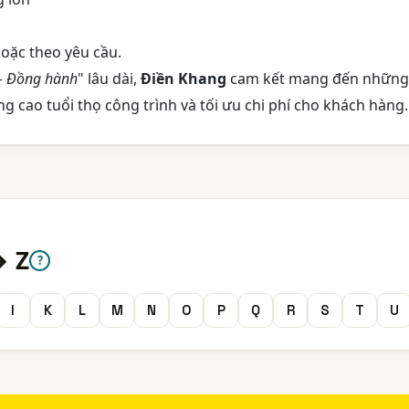
hoặc theo yêu cầu.
 – Đồng hành
" lâu dài,
Điền Khang
cam kết mang đến những
 cao tuổi thọ công trình và tối ưu chi phí cho khách hàng.
→ Z
?
I
K
L
M
N
O
P
Q
R
S
T
U