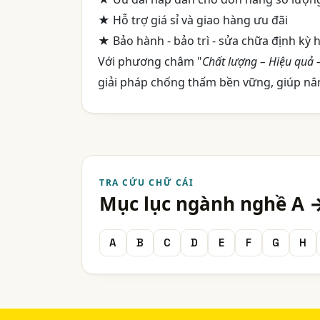
★ Hỗ trợ giá sỉ và giao hàng ưu đãi
★ Bảo hành - bảo trì - sửa chữa định kỳ 
Với phương châm "
Chất lượng – Hiệu quả
giải pháp chống thấm bền vững, giúp nâng
TRA CỨU CHỮ CÁI
Mục lục ngành nghề A 
A
B
C
D
E
F
G
H