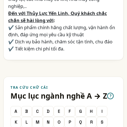
nghiệp,..
Đến với Thủy Lực Yến Linh, Quý khách chắc
chắn sẽ hài lòng với
:
✔ Sản phẩm chính hãng chất lượng, vận hành ổn
định, đáp ứng mọi yêu cầu kỹ thuật
✔ Dịch vụ bảo hành, chăm sóc tận tình, chu đáo
✔ Tiết kiệm chi phí tối đa.
TRA CỨU CHỮ CÁI
Mục lục ngành nghề A → Z
?
A
B
C
D
E
F
G
H
I
K
L
M
N
O
P
Q
R
S