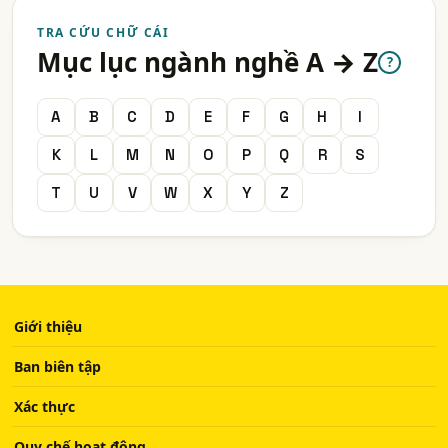
TRA CỨU CHỮ CÁI
Mục lục ngành nghề A → Z
?
A
B
C
D
E
F
G
H
I
K
L
M
N
O
P
Q
R
S
T
U
V
W
X
Y
Z
Giới thiệu
Ban biên tập
Xác thực
Quy chế hoạt động