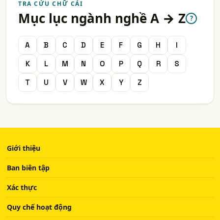
TRA CỨU CHỮ CÁI
Mục lục ngành nghề A → Z
?
A
B
C
D
E
F
G
H
I
K
L
M
N
O
P
Q
R
S
T
U
V
W
X
Y
Z
Giới thiệu
Ban biên tập
Xác thực
Quy chế hoạt động