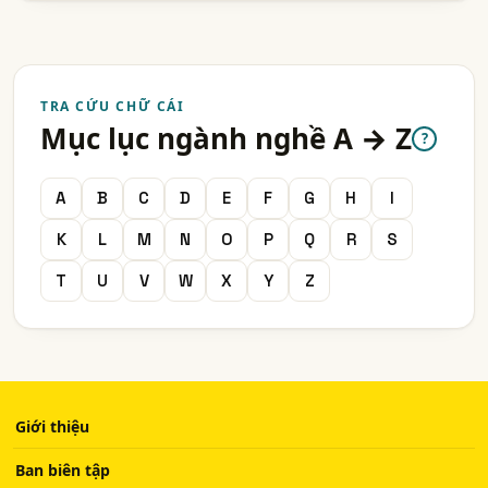
TRA CỨU CHỮ CÁI
Mục lục ngành nghề A → Z
?
A
B
C
D
E
F
G
H
I
K
L
M
N
O
P
Q
R
S
T
U
V
W
X
Y
Z
Giới thiệu
Ban biên tập