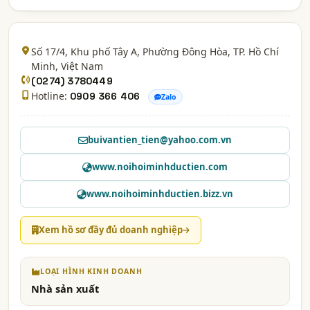
Số 17/4, Khu phố Tây A, Phường Đông Hòa,
TP. Hồ Chí
Minh
, Việt Nam
(0274) 3780449
Hotline:
0909 366 406
Zalo
buivantien_tien@yahoo.com.vn
www.noihoiminhductien.com
www.noihoiminhductien.bizz.vn
Xem hồ sơ đầy đủ doanh nghiệp
LOẠI HÌNH KINH DOANH
Nhà sản xuất