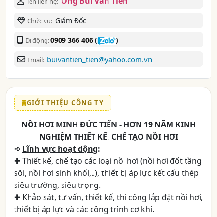
Ông Bùi Văn Tiến
Tên liên hệ:
Giám Đốc
Chức vụ:
0909 366 406
(
)
Di động:
buivantien_tien@yahoo.com.vn
Email:
GIỚI THIỆU CÔNG TY
NỒI HƠI MINH ĐỨC TIẾN - HƠN 19 NĂM KINH
NGHIỆM THIẾT KẾ, CHẾ TẠO NỒI HƠI
➪
Lĩnh vực hoạt dộng
:
✚ Thiết kế, chế tạo các loại nồi hơi (nồi hơi đốt tầng
sôi, nồi hơi sinh khối,..), thiết bị áp lực kết cấu thép
siêu trường, siêu trọng.
✚ Khảo sát, tư vấn, thiết kế, thi công lắp đặt nồi hơi,
thiết bị áp lực và các công trình cơ khí.