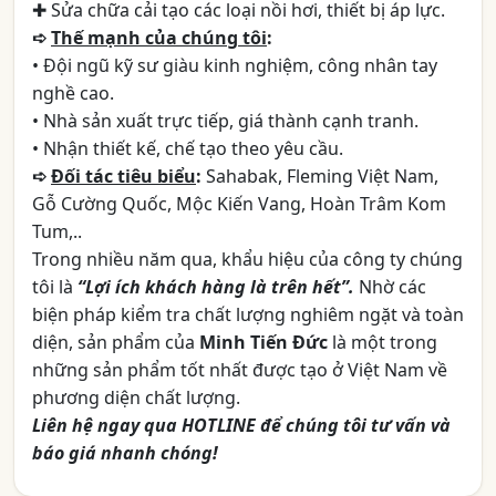
✚ Sửa chữa cải tạo các loại nồi hơi, thiết bị áp lực.
➪
Thế mạnh của chúng tôi
:
• Đội ngũ kỹ sư giàu kinh nghiệm, công nhân tay
nghề cao.
• Nhà sản xuất trực tiếp, giá thành cạnh tranh.
• Nhận thiết kế, chế tạo theo yêu cầu.
➪
Đối tác tiêu biểu
:
Sahabak, Fleming Việt Nam,
Gỗ Cường Quốc, Mộc Kiến Vang, Hoàn Trâm Kom
Tum,..
Trong nhiều năm qua, khẩu hiệu của công ty chúng
tôi là
“Lợi ích khách hàng là trên hết”.
Nhờ các
biện pháp kiểm tra chất lượng nghiêm ngặt và toàn
diện, sản phẩm của
Minh Tiến Đức
là một trong
những sản phẩm tốt nhất được tạo ở Việt Nam về
phương diện chất lượng.
Liên hệ ngay qua HOTLINE để chúng tôi tư vấn và
báo giá nhanh chóng!