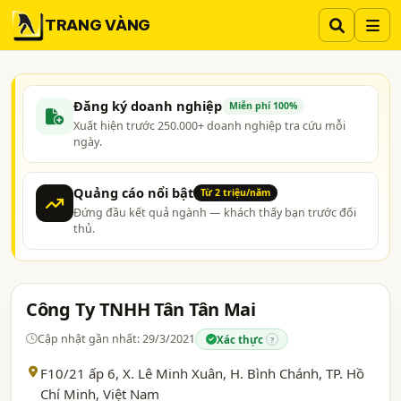
TRANG VÀNG
Đăng ký doanh nghiệp
Miễn phí 100%
Xuất hiện trước 250.000+ doanh nghiệp tra cứu mỗi
ngày.
Quảng cáo nổi bật
Từ 2 triệu/năm
Đứng đầu kết quả ngành — khách thấy bạn trước đối
thủ.
Công Ty TNHH Tân Tân Mai
Cập nhật gần nhất: 29/3/2021
Xác thực
?
F10/21 ấp 6, X. Lê Minh Xuân, H. Bình Chánh,
TP. Hồ
Chí Minh
, Việt Nam