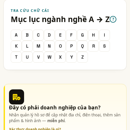
TRA CỨU CHỮ CÁI
Mục lục ngành nghề A → Z
?
A
B
C
D
E
F
G
H
I
K
L
M
N
O
P
Q
R
S
T
U
V
W
X
Y
Z
Đây có phải doanh nghiệp của bạn?
Nhận quản lý hồ sơ để cập nhật địa chỉ, điện thoại, thêm sản
phẩm & hình ảnh —
miễn phí
.
Xác thực doanh nghiệp là gì?