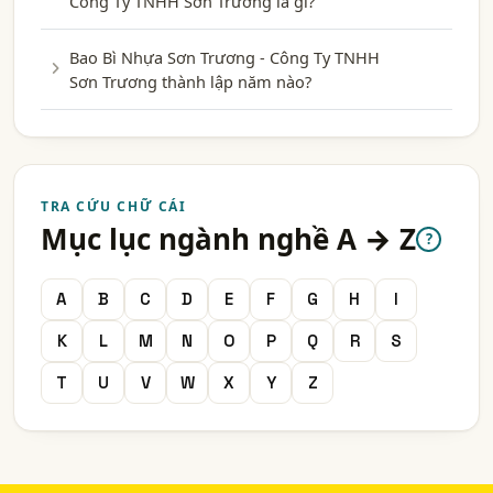
Công Ty TNHH Sơn Trương là gì?
Bao Bì Nhựa Sơn Trương - Công Ty TNHH
Sơn Trương thành lập năm nào?
TRA CỨU CHỮ CÁI
Mục lục ngành nghề A → Z
?
A
B
C
D
E
F
G
H
I
K
L
M
N
O
P
Q
R
S
T
U
V
W
X
Y
Z