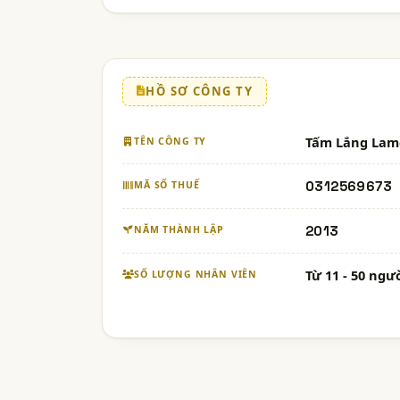
HỒ SƠ CÔNG TY
Tấm Lắng Lam
TÊN CÔNG TY
0312569673
MÃ SỐ THUẾ
2013
NĂM THÀNH LẬP
Từ 11 - 50 ngư
SỐ LƯỢNG NHÂN VIÊN