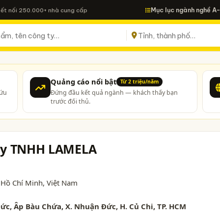
Mục lục ngành nghề A
Kết nối 250.000+ nhà cung cấp
Quảng cáo nổi bật
Từ 2 triệu/năm
cứu
Đứng đầu kết quả ngành — khách thấy bạn
trước đối thủ.
Ty TNHH LAMELA
 Hồ Chí Minh
, Việt Nam
c, Âp Bàu Chứa, X. Nhuận Đức, H. Củ Chi, TP. HCM