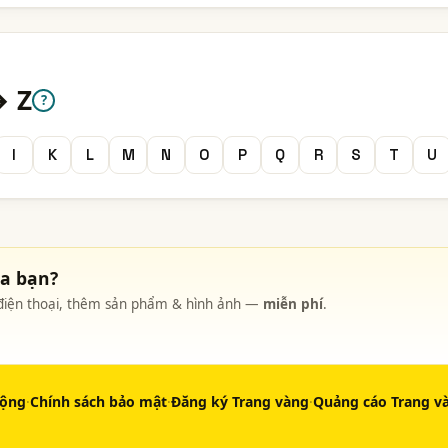
→ Z
?
I
K
L
M
N
O
P
Q
R
S
T
U
ủa bạn?
, điện thoại, thêm sản phẩm & hình ảnh —
miễn phí
.
động
·
Chính sách bảo mật
·
Đăng ký Trang vàng
·
Quảng cáo Trang v