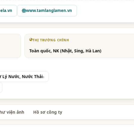
ela.vn
www.tamlanglamen.vn
THỊ TRƯỜNG CHÍNH
Toàn quốc, NK (Nhật, Sing, Hà Lan)
ử Lý Nước, Nước Thải
hư viện ảnh
Hồ sơ công ty