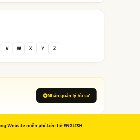
V
W
X
Y
Z
Nhận quản lý hồ sơ
àng
·
Website miễn phí
·
Liên hệ
·
ENGLISH