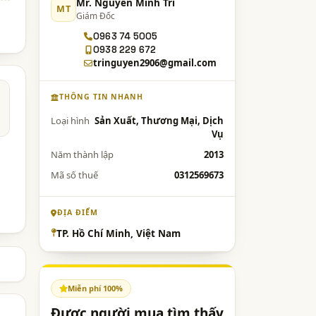
Mr. Nguyễn Minh Trí
MT
Giám Đốc
0963 74 5005
0938 229 672
tringuyen2906@gmail.com
THÔNG TIN NHANH
Loại hình
Sản Xuất, Thương Mại, Dịch
Vụ
Năm thành lập
2013
Mã số thuế
0312569673
ĐỊA ĐIỂM
TP. Hồ Chí Minh, Việt Nam
Miễn phí 100%
Được người mua tìm thấy