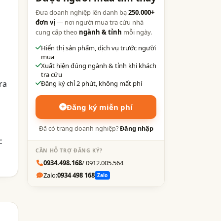
Đưa doanh nghiệp lên danh bạ
250.000+
đơn vị
— nơi người mua tra cứu nhà
cung cấp theo
ngành & tỉnh
mỗi ngày.
Hiển thị sản phẩm, dịch vụ trước người
mua
Xuất hiện đúng ngành & tỉnh khi khách
tra cứu
ra
Đăng ký chỉ 2 phút, không mất phí
Đăng ký miễn phí
Đã có trang doanh nghiệp?
Đăng nhập
c
CẦN HỖ TRỢ ĐĂNG KÝ?
0934.498.168
/ 0912.005.564
Zalo:
0934 498 168
Zalo