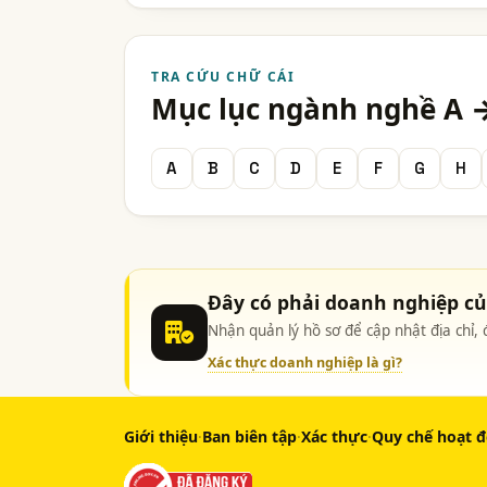
TRA CỨU CHỮ CÁI
Mục lục ngành nghề A 
A
B
C
D
E
F
G
H
Đây có phải doanh nghiệp c
Nhận quản lý hồ sơ để cập nhật địa chỉ
Xác thực doanh nghiệp là gì?
Giới thiệu
·
Ban biên tập
·
Xác thực
·
Quy chế hoạt 