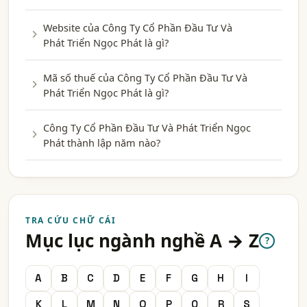
Website của Công Ty Cổ Phần Đầu Tư Và
Phát Triển Ngọc Phát là gì?
Mã số thuế của Công Ty Cổ Phần Đầu Tư Và
Phát Triển Ngọc Phát là gì?
Công Ty Cổ Phần Đầu Tư Và Phát Triển Ngọc
Phát thành lập năm nào?
TRA CỨU CHỮ CÁI
Mục lục ngành nghề A → Z
?
A
B
C
D
E
F
G
H
I
K
L
M
N
O
P
Q
R
S