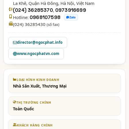
La Khê, Quận Hà Đông,
Hà Nội
, Việt Nam
(024) 36285370
,
0973916699
Hotline:
0968107598
Zalo
(024) 36285430
(số fax)
director@ngocphat.info
www.ngocphatvn.com
LOẠI HÌNH KINH DOANH
Nhà Sản Xuất, Thương Mại
THỊ TRƯỜNG CHÍNH
Toàn Quốc
KHÁCH HÀNG CHÍNH