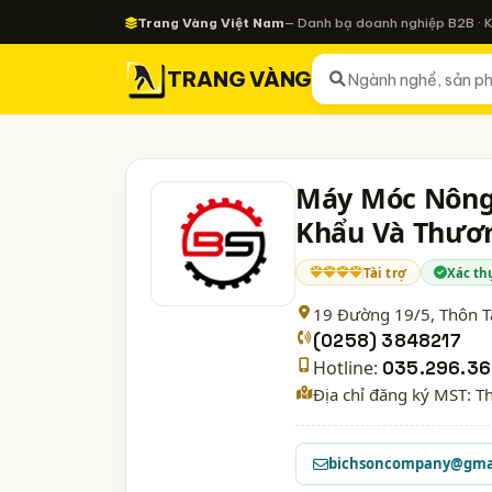
Trang Vàng Việt Nam
— Danh bạ doanh nghiệp B2B · 
TRANG VÀNG
Máy Móc Nông
Khẩu Và Thươn
Tài trợ
Xác th
19 Đường 19/5, Thôn Tâ
(0258) 3848217
Hotline:
035.296.3
Địa chỉ đăng ký MST: T
bichsoncompany@gma