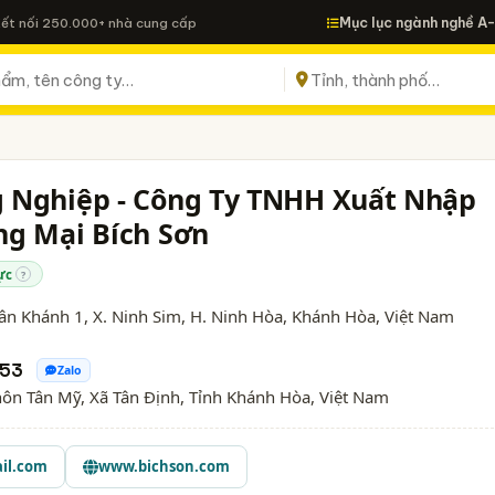
Mục lục ngành nghề A
Kết nối 250.000+ nhà cung cấp
 Nghiệp - Công Ty TNHH Xuất Nhập
g Mại Bích Sơn
ực
?
n Khánh 1, X. Ninh Sim, H. Ninh Hòa,
Khánh Hòa
, Việt Nam
653
Zalo
hôn Tân Mỹ, Xã Tân Định, Tỉnh Khánh Hòa, Việt Nam
il.com
www.bichson.com