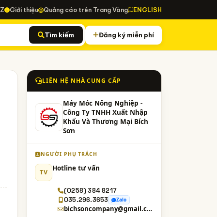
-Z
Giới thiệu
Quảng cáo trên Trang Vàng
ENGLISH
Tìm kiếm
Đăng ký miễn phí
LIÊN HỆ NHÀ CUNG CẤP
Máy Móc Nông Nghiệp -
Công Ty TNHH Xuất Nhập
Khẩu Và Thương Mại Bích
Sơn
NGƯỜI PHỤ TRÁCH
Hotline tư vấn
TV
(0258) 384 8217
035.296.3653
Zalo
bichsoncompany@gmail.com