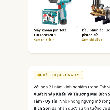
Máy khoan pin Total
Đầu phun áp lực
TDLI228120-1
piston sứ
Xem chi tiết
Xem chi tiết
GIỚI THIỆU CÔNG TY
Với hơn 21 năm kinh nghiệm trong lĩnh v
Xuất Nhập Khẩu Và Thương Mại Bích 
Tâm - Uy Tín
. Nhờ không ngừng mở rộng 
Bích Sơn
đã nhận được sự tin tưởng và 