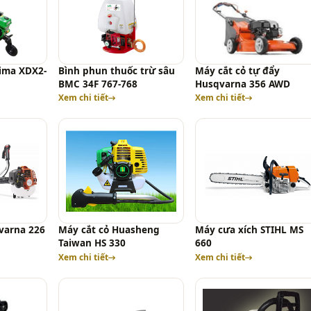
ima XDX2-
Bình phun thuốc trừ sâu
Máy cắt cỏ tự đẩy
BMC 34F 767-768
Husqvarna 356 AWD
Xem chi tiết
Xem chi tiết
varna 226
Máy cắt cỏ Huasheng
Máy cưa xích STIHL MS
Taiwan HS 330
660
Xem chi tiết
Xem chi tiết