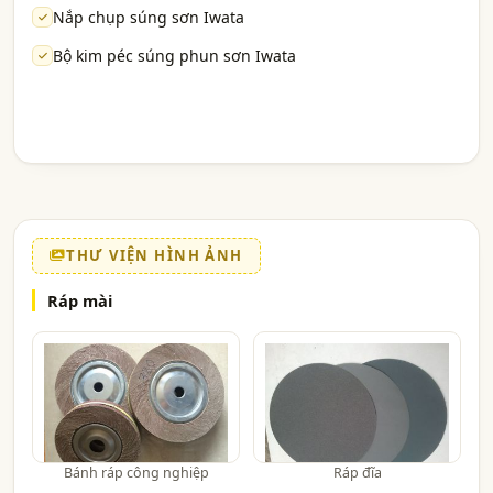
Nắp chụp súng sơn Iwata
Bộ kim péc súng phun sơn Iwata
THƯ VIỆN HÌNH ẢNH
Ráp mài
Bánh ráp công nghiệp
Ráp đĩa