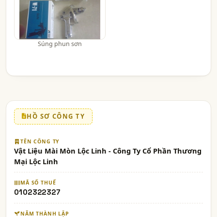
Súng phun sơn
HỒ SƠ CÔNG TY
TÊN CÔNG TY
Vật Liệu Mài Mòn Lộc Linh - Công Ty Cổ Phần Thương
Mại Lộc Linh
MÃ SỐ THUẾ
0102322327
NĂM THÀNH LẬP