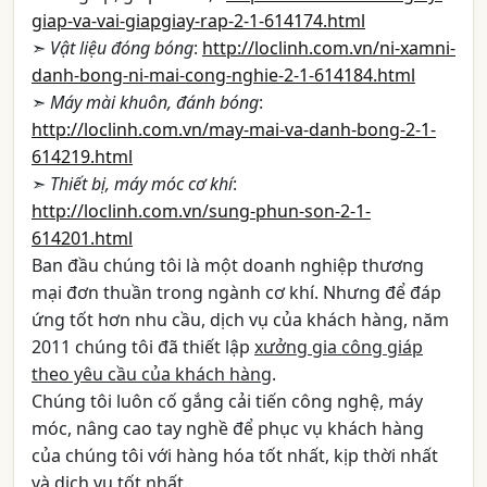
giap-va-vai-giapgiay-rap-2-1-614174.html
➣
Vật liệu đóng bóng
:
http://loclinh.com.vn/ni-xamni-
danh-bong-ni-mai-cong-nghie-2-1-614184.html
➣
Máy mài khuôn, đánh bóng
:
http://loclinh.com.vn/may-mai-va-danh-bong-2-1-
614219.html
➣
Thiết bị, máy móc cơ khí
:
http://loclinh.com.vn/sung-phun-son-2-1-
614201.html
Ban đầu chúng tôi là một doanh nghiệp thương
mại đơn thuần trong ngành cơ khí. Nhưng để đáp
ứng tốt hơn nhu cầu, dịch vụ của khách hàng, năm
2011 chúng tôi đã thiết lập
xưởng gia công giáp
theo yêu cầu của khách hàng
.
Chúng tôi luôn cố gắng cải tiến công nghệ, máy
móc, nâng cao tay nghề để phục vụ khách hàng
của chúng tôi với hàng hóa tốt nhất, kịp thời nhất
và dịch vụ tốt nhất.