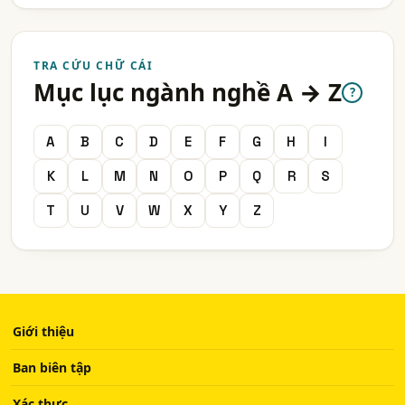
TRA CỨU CHỮ CÁI
Mục lục ngành nghề A → Z
?
A
B
C
D
E
F
G
H
I
K
L
M
N
O
P
Q
R
S
T
U
V
W
X
Y
Z
Giới thiệu
Ban biên tập
Xác thực