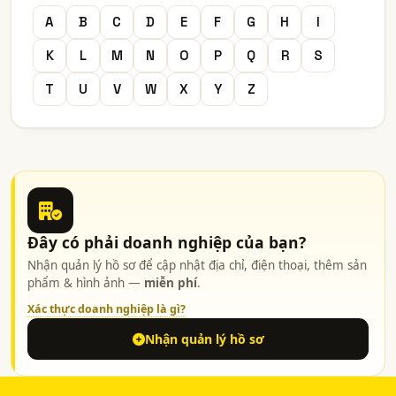
A
B
C
D
E
F
G
H
I
K
L
M
N
O
P
Q
R
S
T
U
V
W
X
Y
Z
Đây có phải doanh nghiệp của bạn?
Nhận quản lý hồ sơ để cập nhật địa chỉ, điện thoại, thêm sản
phẩm & hình ảnh —
miễn phí
.
Xác thực doanh nghiệp là gì?
Nhận quản lý hồ sơ