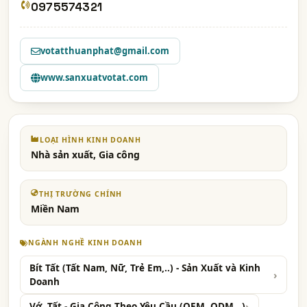
0975574321
votatthuanphat@gmail.com
www.sanxuatvotat.com
LOẠI HÌNH KINH DOANH
Nhà sản xuất, Gia công
THỊ TRƯỜNG CHÍNH
Miền Nam
NGÀNH NGHỀ KINH DOANH
Bít Tất (Tất Nam, Nữ, Trẻ Em,..) - Sản Xuất và Kinh
Doanh
Vớ, Tất - Gia Công Theo Yêu Cầu (OEM, ODM,..)