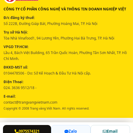
CÔNG TY CỔ PHẦN CÔNG NGHỆ VÀ THÔNG TIN DOANH NGHIỆP VIỆT
Đ/c đăng ký thuế:
Số 222B, Đường Giáp Bát, Phường Hoàng Mai, TP. Hà Nội
Trụ sở Hà Nội:
Tòa Nhà Vinafood1, 94 Lương Yên, Phường Hai Bà Trưng, TP. Hà Nội
VPGD TP.HCM:
Lầu 4, Bách Việt Building, 65 Trần Quốc Hoàn, Phường Tân Sơn Nhất, TP. Hồ
Chí Minh.
ĐKKD-MST số:
0104478506 - Do: Sở Kế Hoạch & Đầu Tư Hà Nội cấp.
Điện Thoại:
024. 3636 9512/18 -
E-mail:
contact@trangvangvietnam.com
Copyright © 2008 Trang vàng Việt Nam. All rights reserved.
0975574321
Zalo
Email