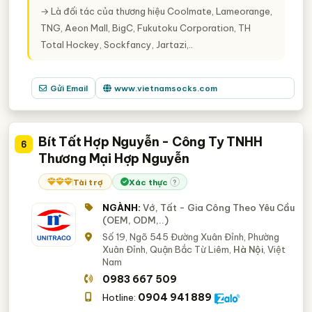
→ Là đối tác của thương hiệu Coolmate, Lameorange,
TNG, Aeon Mall, BigC, Fukutoku Corporation, TH
Total Hockey, Sockfancy, Jartazi,..
Gửi Email
www.vietnamsocks.com
Bít Tất Hợp Nguyễn - Công Ty TNHH
6
Thương Mại Hợp Nguyễn
Tài trợ
Xác thực
?
NGÀNH:
Vớ, Tất - Gia Công Theo Yêu Cầu
(OEM, ODM,..)
Số 19, Ngõ 545 Đường Xuân Đỉnh, Phường
Xuân Đỉnh, Quận Bắc Từ Liêm,
Hà Nội
, Việt
Nam
0983 667 509
0904 941 889
Hotline: