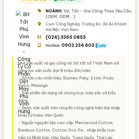
NGÀNH:
Vớ, Tất - Gia Công Theo Yêu Cầu
(OEM, ODM,..)
Cụm Công Nghiệp Trường An, Xã An Khánh,
Hà Nội
, Việt Nam
(024) 3365 0853
0902 234 603
Hotline:
Nhà sản xuất và gia công vớ, bít tất số 1 Việt Nam với
năng lực sản xuất đạt 8 triệu đôi/năm.
- Sở hữu các nhãn hiệu: Bizmen, Paky, Estini, Podo,
Vipco, Melange.
- Sản phẩm đa dạng về chủng loại, màu sắc và kiểu
dáng.
- Được sản xuất trên chuyền công nghệ hiện đại nhập
khẩu từ Italia, Hàn Quốc.
- Nguồn nguyên liệu cao cấp: Mercerized Cotton,
Bamboo Cotton, Cotton, Pco, Pe,.. nhập khẩu trực
tiếp từ Nhật bản, Hàn Quốc, Trung Quốc, Thái Lan,..