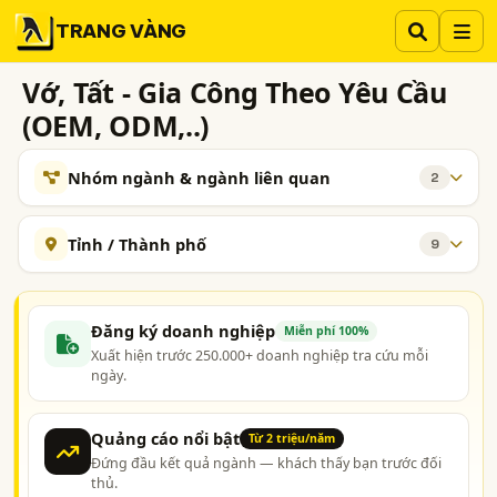
TRANG VÀNG
Vớ, Tất - Gia Công Theo Yêu Cầu
(OEM, ODM,..)
Nhóm ngành & ngành liên quan
2
NGÀNH XEM THÊM
Tỉnh / Thành phố
9
Dệt Kim - Sản Phẩm
155
Hà Nội
TP. Hồ Chí Minh (TPHCM)
Đồng Nai
Bít Tất (Tất Nam, Nữ, Trẻ Em,..) - Sản Xuất và Kinh Doanh
123
Bình Dương
Bắc Ninh
Hưng Yên
Thái Bình
Đăng ký doanh nghiệp
Miễn phí 100%
TAG NGÀNH NGHỀ
Xuất hiện trước 250.000+ doanh nghiệp tra cứu mỗi
Thừa Thiên Huế
Long An
ngày.
công ty sản xuất gia công vớ theo yêu cầu (oem vớ)
công ty sản xuất gia công tất theo yêu cầu (oem tất)
Quảng cáo nổi bật
Từ 2 triệu/năm
Đứng đầu kết quả ngành — khách thấy bạn trước đối
thủ.