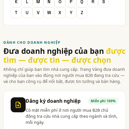
K
L
M
N
O
P
Q
R
S
T
U
V
W
X
Y
Z
DÀNH CHO DOANH NGHIỆP
Đưa doanh nghiệp của bạn
được
tìm — được tin — được chọn
Không chỉ giúp bạn tìm nhà cung cấp. Trang Vàng đưa doanh
nghiệp của bạn vào đúng nơi người mua B2B đang tra cứu —
và cho bạn công cụ để nổi bật, được tin tưởng và bán hàng.
Đăng ký doanh nghiệp
Miễn phí 100%
Có mặt miễn phí ở nơi người mua B2B chủ
động tra cứu nhà cung cấp theo ngành và tỉnh,
mỗi ngày.