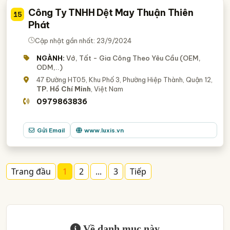
Công Ty TNHH Dệt May Thuận Thiên
15
Phát
Cập nhật gần nhất: 23/9/2024
NGÀNH:
Vớ, Tất - Gia Công Theo Yêu Cầu (OEM,
ODM,..)
47 Đường HT05, Khu Phố 3, Phường Hiệp Thành, Quận 12,
TP. Hồ Chí Minh
, Việt Nam
0979863836
Gửi Email
www.luxis.vn
Trang đầu
1
2
...
3
Tiếp
Về danh mục này