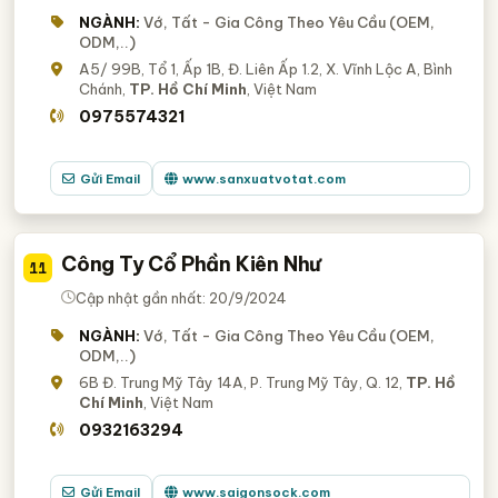
NGÀNH:
Vớ, Tất - Gia Công Theo Yêu Cầu (OEM,
ODM,..)
A5/ 99B, Tổ 1, Ấp 1B, Đ. Liên Ấp 1.2, X. Vĩnh Lộc A, Bình
Chánh,
TP. Hồ Chí Minh
, Việt Nam
0975574321
Gửi Email
www.sanxuatvotat.com
Công Ty Cổ Phần Kiên Như
11
Cập nhật gần nhất: 20/9/2024
NGÀNH:
Vớ, Tất - Gia Công Theo Yêu Cầu (OEM,
ODM,..)
6B Đ. Trung Mỹ Tây 14A, P. Trung Mỹ Tây, Q. 12,
TP. Hồ
Chí Minh
, Việt Nam
0932163294
Gửi Email
www.saigonsock.com