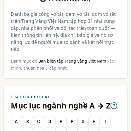
Danh bạ gia công vớ tất, oem vớ tất, odm vớ tất
trên Trang Vàng Việt Nam tập hợp 31 nhà cung
cấp, nhà phân phối và đối tác trên toàn quốc —
kèm thông tin liên hệ, địa chỉ, báo giá và hồ sơ
năng lực để người mua so sánh và kết nối trực
tiếp.
Danh mục do
Ban biên tập Trang Vàng Việt Nam
xác
minh, chuẩn hóa & cập nhật.
TRA CỨU CHỮ CÁI
Mục lục ngành nghề A → Z
?
A
B
C
D
E
F
G
H
I