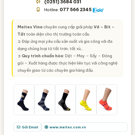
(0251) 3684 031
077 566 2345
Hotline:
Meitex Vina
chuyên cung cấp giải pháp
Vớ – Bít –
Tất
toàn diện cho thị trường toàn cầu.
➲ Đáp ứng mọi yêu cầu sản xuất và gia công với đa
dạng chủng loại từ tất trơn, tất xù,..
➲
Quy trình chuẩn hóa:
Dệt – May – Sấy – Đóng
gói – Xuất hàng được thực hiện liên tục với công nghệ
chuyển giao từ các chuyên gia hàng đầu.
Gửi Email
www.meitex.com.vn