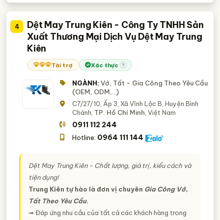
Dệt May Trung Kiên - Công Ty TNHH Sản
4
Xuất Thương Mại Dịch Vụ Dệt May Trung
Kiên
Tài trợ
Xác thực
?
NGÀNH:
Vớ, Tất - Gia Công Theo Yêu Cầu
(OEM, ODM,..)
C7/27/10, Ấp 3, Xã Vĩnh Lộc B, Huyện Bình
Chánh,
TP. Hồ Chí Minh
, Việt Nam
0911 112 244
0964 111 144
Hotline:
Dệt May Trung Kiên - Chất lượng, giá trị, kiểu cách và
tiện dụng!
Trung Kiên tự hào là đơn vị chuyên
Gia Công Vớ,
Tất Theo Yêu Cầu
.
➟ Đáp ứng nhu cầu của tất cả các khách hàng trong