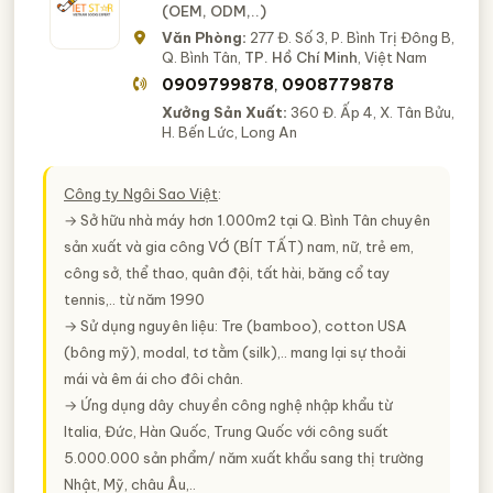
(OEM, ODM,..)
Văn Phòng:
277 Đ. Số 3, P. Bình Trị Đông B,
Q. Bình Tân,
TP. Hồ Chí Minh
, Việt Nam
0909799878
0908779878
,
Xưởng Sản Xuất:
360 Đ. Ấp 4, X. Tân Bửu,
H. Bến Lức, Long An
Công ty Ngôi Sao Việt
:
→ Sở hữu nhà máy hơn 1.000m2 tại Q. Bình Tân chuyên
sản xuất và gia công
VỚ (BÍT TẤT)
nam, nữ, trẻ em,
công sở, thể thao, quân đội, tất hài, băng cổ tay
tennis,.. từ năm 1990
→ Sử dụng nguyên liệu: Tre (bamboo), cotton USA
(bông mỹ), modal, tơ tằm (silk),.. mang lại sự thoải
mái và êm ái cho đôi chân.
→ Ứng dụng dây chuyền công nghệ nhập khẩu từ
Italia, Đức, Hàn Quốc, Trung Quốc với công suất
5.000.000 sản phẩm/ năm xuất khẩu sang thị trường
Nhật, Mỹ, châu Âu,..