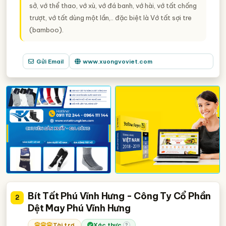
sở, vớ thể thao, vớ xù, vớ đá banh, vớ hài, vớ tất chống
trượt, vớ tất dùng một lần,.. đặc biệt là Vớ tất sợi tre
(bamboo).
Gửi Email
www.xuongvoviet.com
Bít Tất Phú Vĩnh Hưng - Công Ty Cổ Phần
2
Dệt May Phú Vĩnh Hưng
Tài trợ
Xác thực
?