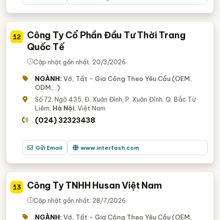
Công Ty Cổ Phần Đầu Tư Thời Trang
12
Quốc Tế
Cập nhật gần nhất: 20/3/2026
NGÀNH:
Vớ, Tất - Gia Công Theo Yêu Cầu (OEM,
ODM,..)
Số 72, Ngõ 435, Đ. Xuân Đình, P. Xuân Đỉnh, Q. Bắc Từ
Liêm,
Hà Nội
, Việt Nam
(024) 32323438
Gửi Email
www.interfash.com
Công Ty TNHH Husan Việt Nam
13
Cập nhật gần nhất: 28/7/2026
NGÀNH:
Vớ, Tất - Gia Công Theo Yêu Cầu (OEM,