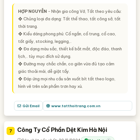
HỢP NGUYỄN
− Nhận gia công Vớ, Tất theo yêu cầu:
❖ Chủng loại đa dạng: Tất thể thao, tất công sở, tất
thời trang.
❖ Kiểu dáng phong phú: Cổ ngắn, cổ trung, cổ cao,
tất giấy, stocking, legging,..
❖ Đa dạng màu sắc, thiết kế bắt mắt, độc đáo, thanh
lịch,.. tùy mục đích sử dụng.
❖ Đường may chắc chắn, co giãn vừa đủ tạo cảm
giác thoải mái, dễ giặt tẩy.
❖ Đáp ứng mọi nhu cầu sản xuất bít tất theo logo,
hình vẽ trên sản phẩm trơn hay xù.
Gửi Email
www.tatthoitrang.com.vn
Công Ty Cổ Phần Dệt Kim Hà Nội
7