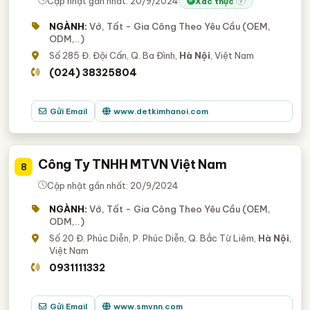
Cập nhật gần nhất: 20/9/2024
Xác thực
?
NGÀNH:
Vớ, Tất - Gia Công Theo Yêu Cầu (OEM,
ODM,..)
Số 285 Đ. Đội Cấn, Q. Ba Đình,
Hà Nội
, Việt Nam
(024) 38325804
Gửi Email
www.detkimhanoi.com
Công Ty TNHH MTVN Việt Nam
8
Cập nhật gần nhất: 20/9/2024
NGÀNH:
Vớ, Tất - Gia Công Theo Yêu Cầu (OEM,
ODM,..)
Số 20 Đ. Phúc Diễn, P. Phúc Diễn, Q. Bắc Từ Liêm,
Hà Nội
,
Việt Nam
0931111332
Gửi Email
www.smvnn.com