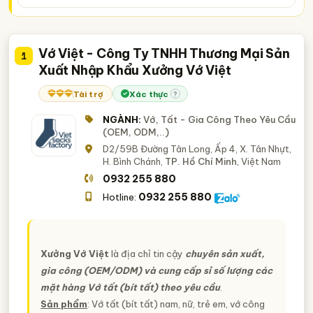
Vớ Việt - Công Ty TNHH Thương Mại Sản
1
Xuất Nhập Khẩu Xưởng Vớ Việt
Tài trợ
Xác thực
?
NGÀNH:
Vớ, Tất - Gia Công Theo Yêu Cầu
(OEM, ODM,..)
D2/59B Đường Tân Long, Ấp 4, X. Tân Nhựt,
H. Bình Chánh,
TP. Hồ Chí Minh
, Việt Nam
0932 255 880
0932 255 880
Hotline:
Xưởng Vớ Việt
là địa chỉ tin cậy
chuyên sản xuất,
gia công (OEM/ODM) và cung cấp sỉ số lượng các
mặt hàng Vớ tất (bít tất) theo yêu cầu
.
Sản phẩm
: Vớ tất (bít tất) nam, nữ, trẻ em, vớ công