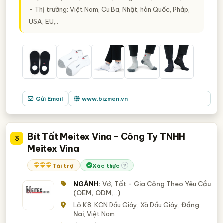
- Thị trường: Việt Nam, Cu Ba, Nhật, hàn Quốc, Pháp,
USA, EU,..
Gửi Email
www.bizmen.vn
Bít Tất Meitex Vina - Công Ty TNHH
3
Meitex Vina
Tài trợ
Xác thực
?
NGÀNH:
Vớ, Tất - Gia Công Theo Yêu Cầu
(OEM, ODM,..)
Lô K8, KCN Dầu Giây, Xã Dầu Giây,
Đồng
Nai
, Việt Nam