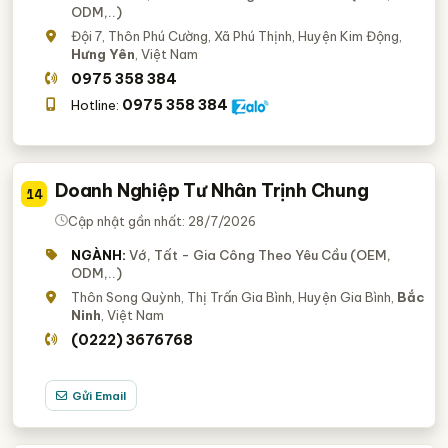
ODM,..)
Đội 7, Thôn Phú Cường, Xã Phú Thịnh, Huyện Kim Động,
Hưng Yên
, Việt Nam
0975 358 384
0975 358 384
Hotline:
Doanh Nghiệp Tư Nhân Trịnh Chung
14
Cập nhật gần nhất: 28/7/2026
NGÀNH:
Vớ, Tất - Gia Công Theo Yêu Cầu (OEM,
ODM,..)
Thôn Song Quỳnh, Thị Trấn Gia Bình, Huyện Gia Bình,
Bắc
Ninh
, Việt Nam
(0222) 3676768
Gửi Email