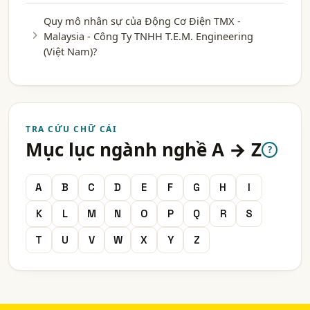
Quy mô nhân sự của Động Cơ Điện TMX -
Malaysia - Công Ty TNHH T.E.M. Engineering
(Việt Nam)?
TRA CỨU CHỮ CÁI
Mục lục ngành nghề A → Z
?
A
B
C
D
E
F
G
H
I
K
L
M
N
O
P
Q
R
S
T
U
V
W
X
Y
Z