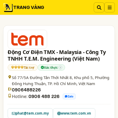
TRANG VÀNG
Động Cơ Điện TMX - Malaysia - Công Ty
TNHH T.E.M. Engineering (Việt Nam)
Tài trợ
Xác thực
?
Số 77/5A Đường Tân Thới Nhất 8, Khu phố 5, Phường
Đông Hưng Thuận,
TP. Hồ Chí Minh
, Việt Nam
0906488226
Hotline:
0906 488 226
Zalo
phat@tem.com.my
www.tem.com.vn