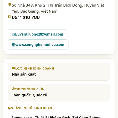
Số Nhà 348, Khu 2, Thị Trấn Bích Động, Huyện Việt
Yên,
Bắc Giang
, Việt Nam
0911 216 786
vuvantruong28@gmail.com
www.congngheminhvu.com
LOẠI HÌNH KINH DOANH
Nhà sản xuất
THỊ TRƯỜNG CHÍNH
Toàn quốc, Quốc tế
NGÀNH NGHỀ KINH DOANH
Phòng sạch - Thiết Bị Phòng Sạch, Thi Công Phòng