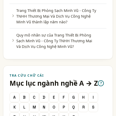
Trang Thiết Bị Phòng Sạch Minh Vũ - Công Ty
TNHH Thương Mại Và Dịch Vụ Công Nghệ
Minh Vũ thành lập năm nào?
Quy mô nhân sự của Trang Thiết Bị Phòng
Sạch Minh Vũ - Công Ty TNHH Thương Mại
Và Dịch Vụ Công Nghệ Minh Vũ?
TRA CỨU CHỮ CÁI
Mục lục ngành nghề A → Z
?
A
B
C
D
E
F
G
H
I
K
L
M
N
O
P
Q
R
S