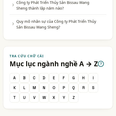
Công ty Phát Triển Thủy Sản Bissau Wang
Sheng thành lập năm nào?
Quy mô nhân sự của Công ty Phát Triển Thủy
Sản Bissau Wang Sheng?
TRA CỨU CHỮ CÁI
Mục lục ngành nghề A → Z
?
A
B
C
D
E
F
G
H
I
K
L
M
N
O
P
Q
R
S
T
U
V
W
X
Y
Z