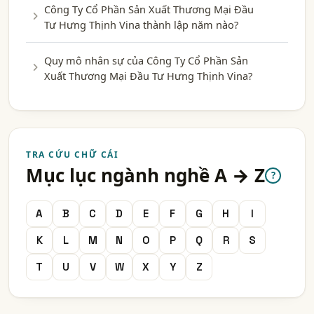
Công Ty Cổ Phần Sản Xuất Thương Mại Đầu
Tư Hưng Thịnh Vina thành lập năm nào?
Quy mô nhân sự của Công Ty Cổ Phần Sản
Xuất Thương Mại Đầu Tư Hưng Thịnh Vina?
TRA CỨU CHỮ CÁI
Mục lục ngành nghề A → Z
?
A
B
C
D
E
F
G
H
I
K
L
M
N
O
P
Q
R
S
T
U
V
W
X
Y
Z