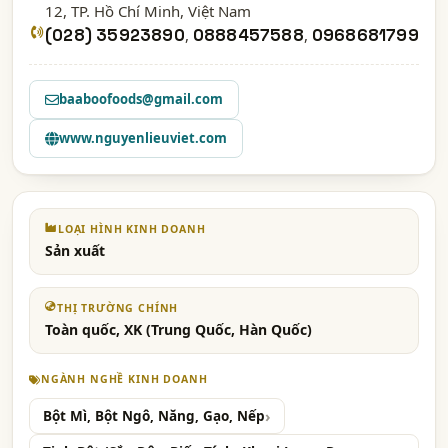
12,
TP. Hồ Chí Minh
, Việt Nam
(028) 35923890
,
0888457588
,
0968681799
baaboofoods@gmail.com
www.nguyenlieuviet.com
LOẠI HÌNH KINH DOANH
Sản xuất
THỊ TRƯỜNG CHÍNH
Toàn quốc, XK (Trung Quốc, Hàn Quốc)
NGÀNH NGHỀ KINH DOANH
Bột Mì, Bột Ngô, Năng, Gạo, Nếp