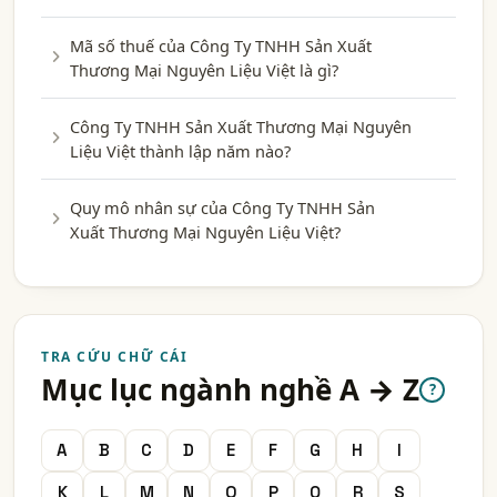
Mã số thuế của Công Ty TNHH Sản Xuất
Thương Mại Nguyên Liệu Việt là gì?
Công Ty TNHH Sản Xuất Thương Mại Nguyên
Liệu Việt thành lập năm nào?
Quy mô nhân sự của Công Ty TNHH Sản
Xuất Thương Mại Nguyên Liệu Việt?
TRA CỨU CHỮ CÁI
Mục lục ngành nghề A → Z
?
A
B
C
D
E
F
G
H
I
K
L
M
N
O
P
Q
R
S