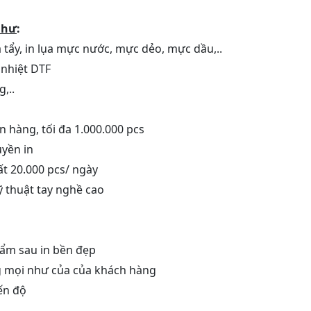
như
:
ụa tẩy, in lụa mực nước, mực dẻo, mực dầu,..
 nhiệt DTF
,..
 hàng, tối đa 1.000.000 pcs
uyền in
t 20.000 pcs/ ngày
 thuật tay nghề cao
ẩm sau in bền đẹp
ng mọi như của của khách hàng
ến độ