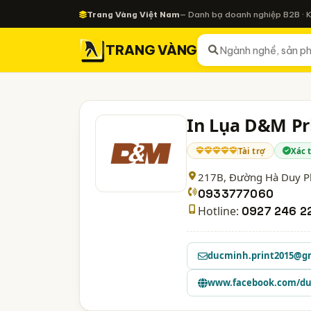
Trang Vàng Việt Nam
— Danh bạ doanh nghiệp B2B · 
TRANG VÀNG
In Lụa D&M Pr
Tài trợ
Xác 
217B, Đường Hà Duy Ph
0933777060
Hotline:
0927 246 2
ducminh.print2015@g
www.facebook.com/du