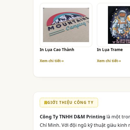
In Lụa Cao Thành
In Lụa Trame
Xem chi tiết
Xem chi tiết
GIỚI THIỆU CÔNG TY
Công Ty TNHH D&M Printing
là một tron
Chí Minh. Với đội ngũ kỹ thuật giàu kin