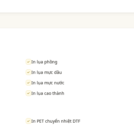
In lụa phồng
In lụa mực dầu
In lụa mực nước
In lụa cao thành
In PET chuyển nhiệt DTF