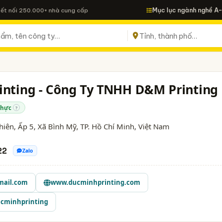
Mục lục ngành nghề A
Kết nối 250.000+ nhà cung cấp
inting - Công Ty TNHH D&M Printing
thực
?
iên, Ấp 5, Xã Bình Mỹ,
TP. Hồ Chí Minh
, Việt Nam
22
Zalo
mail.com
www.ducminhprinting.com
cminhprinting