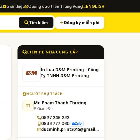
-Z
Giới thiệu
Quảng cáo trên Trang Vàng
ENGLISH
Tìm kiếm
Đăng ký miễn phí
LIÊN HỆ NHÀ CUNG CẤP
In Lụa D&M Printing - Công
Ty TNHH D&M Printing
NGƯỜI PHỤ TRÁCH
Mr. Phạm Thanh Thương
TT
P. Giám Đốc
0927 246 222
0933 777 060
Zalo
ducminh.print2015@gmail.com