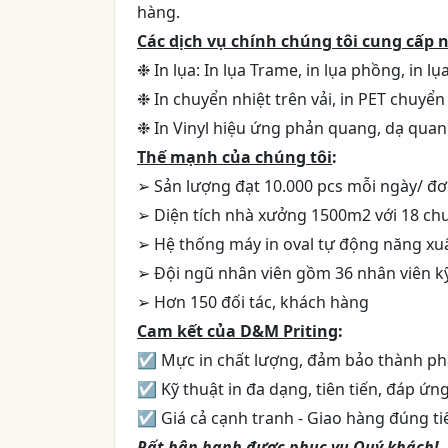
hàng.
Các dịch vụ chính chúng tôi cung cấp 
❉ In lụa: In lụa Trame, in lụa phồng, in l
❉ In chuyển nhiệt trên vải, in PET chuyển
❉ In Vinyl hiệu ứng phản quang, dạ quang
Thế mạnh của chúng tôi
:
➢ Sản lượng đạt 10.000 pcs mỗi ngày/ đơn
➢ Diện tích nhà xưởng 1500m2 với 18 ch
➢ Hệ thống máy in oval tự động năng xuấ
➢ Đội ngũ nhân viên gồm 36 nhân viên kỹ
➢ Hơn 150 đối tác, khách hàng
Cam kết của D&M Priting
:
☑ Mực in chất lượng, đảm bảo thành ph
☑ Kỹ thuật in đa dạng, tiên tiến, đáp ứ
☑ Giá cả cạnh tranh - Giao hàng đúng ti
Rất hân hạnh được phục vụ Quý khách!