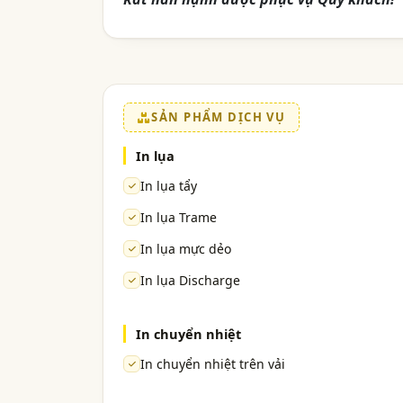
SẢN PHẨM DỊCH VỤ
In lụa
In lụa tẩy
In lụa Trame
In lụa mực dẻo
In lụa Discharge
In chuyển nhiệt
In chuyển nhiệt trên vải