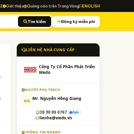
-Z
Giới thiệu
Quảng cáo trên Trang Vàng
ENGLISH
Tìm kiếm
Đăng ký miễn phí
LIÊN HỆ NHÀ CUNG CẤP
Công Ty Cổ Phần Phát Triển
Wedo
m
NGƯỜI PHỤ TRÁCH
.
Mr. Nguyễn Hồng Giang
HG
09 38 89 6767
Zalo
lienhe@wedo.vn
THÔNG TIN NHANH