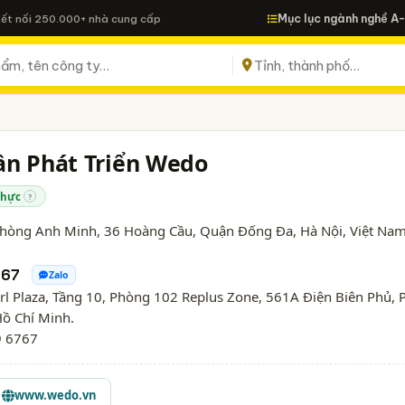
Mục lục ngành nghề A
Kết nối 250.000+ nhà cung cấp
ần Phát Triển Wedo
thực
?
Phòng Anh Minh, 36 Hoàng Cầu, Quận Đống Đa,
Hà Nội
, Việt Na
767
Zalo
arl Plaza, Tầng 10, Phòng 102 Replus Zone, 561A Điện Biên Phủ, P
Hồ Chí Minh.
9 6767
www.wedo.vn