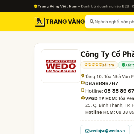
Trang Vàng Việt Nam
— Danh bạ doanh nghiệp B2B · 
TRANG VÀNG
Công Ty Cổ Ph
Tài trợ
Xác 
Tầng 10, Tòa Nhà Văn 
0838896767
Hotline:
08 38 89 6
VPGD TP HCM
: Tòa Pe
25, Q. Bình Thạnh, TP. 
Hotline HCM:
08 38 8
wedojsc@wedo.vn