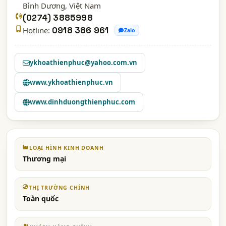
Bình Dương
, Việt Nam
(0274) 3885998
Hotline:
0918 386 961
Zalo
ykhoathienphuc@yahoo.com.vn
www.ykhoathienphuc.vn
www.dinhduongthienphuc.com
LOẠI HÌNH KINH DOANH
Thương mại
THỊ TRƯỜNG CHÍNH
Toàn quốc