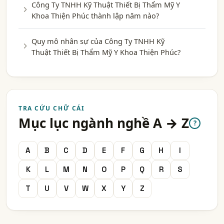
Công Ty TNHH Kỹ Thuật Thiết Bị Thẩm Mỹ Y
Khoa Thiện Phúc thành lập năm nào?
Quy mô nhân sự của Công Ty TNHH Kỹ
Thuật Thiết Bị Thẩm Mỹ Y Khoa Thiện Phúc?
TRA CỨU CHỮ CÁI
Mục lục ngành nghề A → Z
?
A
B
C
D
E
F
G
H
I
K
L
M
N
O
P
Q
R
S
T
U
V
W
X
Y
Z