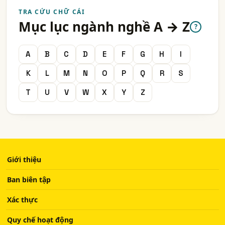
TRA CỨU CHỮ CÁI
Mục lục ngành nghề A → Z
?
A
B
C
D
E
F
G
H
I
K
L
M
N
O
P
Q
R
S
T
U
V
W
X
Y
Z
Giới thiệu
Ban biên tập
Xác thực
Quy chế hoạt động