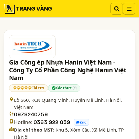
TRANG VÀNG
Gia Công ép Nhựa Hanin Việt Nam -
Công Ty Cổ Phần Công Nghệ Hanin Việt
Nam
Tài trợ
Xác thực
?
Lô 660, KCN Quang Minh, Huyện Mê Linh,
Hà Nội
,
Việt Nam
0978240759
Hotline:
0363 922 039
Zalo
Địa chỉ theo MST
: Khu 5, Xóm Cầu, Xã Mê Linh, TP
Hà Nội