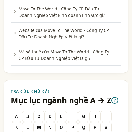
Move To The World - Công Ty CP Đầu Tư
Doanh Nghiệp Việt kinh doanh lĩnh vực gì?
Website của Move To The World - Công Ty CP
Đầu Tư Doanh Nghiệp Việt là gì?
Mã số thuế của Move To The World - Công Ty
CP Đầu Tư Doanh Nghiệp Việt là gì?
TRA CỨU CHỮ CÁI
Mục lục ngành nghề A → Z
?
A
B
C
D
E
F
G
H
I
K
L
M
N
O
P
Q
R
S