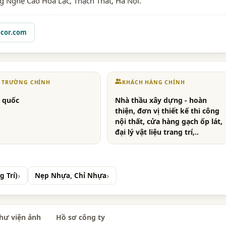
g Nghệ Cao Hòa Lạc, Thạch Thất, Hà Nội.
ecor.com
Ị TRƯỜNG CHÍNH
KHÁCH HÀNG CHÍNH
 quốc
Nhà thầu xây dựng - hoàn
thiện, đơn vị thiết kế thi công
nội thất, cửa hàng gạch ốp lát,
đại lý vật liệu trang trí,..
g Trí)
Nẹp Nhựa, Chỉ Nhựa
hư viện ảnh
Hồ sơ công ty