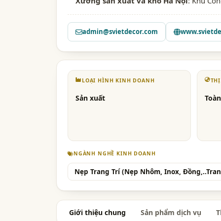
Xưởng sản xuất và kho Hà Nội
: Khu Côn
admin@svietdecor.com
www.svietd
LOẠI HÌNH KINH DOANH
TH
Sản xuất
Toàn
NGÀNH NGHỀ KINH DOANH
Nẹp Trang Trí (Nẹp Nhôm, Inox, Đồng,..Tran
Giới thiệu chung
Sản phẩm dịch vụ
T