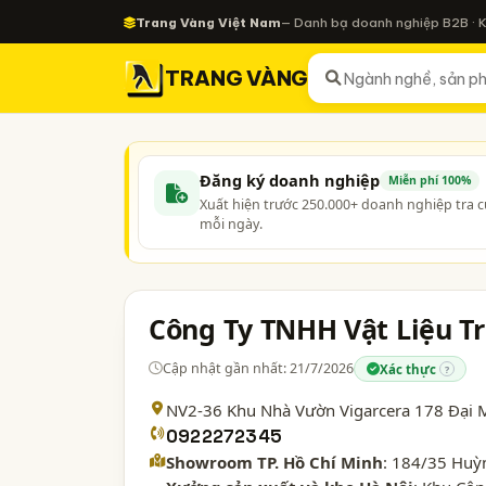
Trang Vàng Việt Nam
— Danh bạ doanh nghiệp B2B · 
TRANG VÀNG
Đăng ký doanh nghiệp
Miễn phí 100%
Xuất hiện trước 250.000+ doanh nghiệp tra 
mỗi ngày.
Công Ty TNHH Vật Liệu Tra
Cập nhật gần nhất: 21/7/2026
Xác thực
?
NV2-36 Khu Nhà Vườn Vigarcera 178 Đại
0922272345
Showroom TP. Hồ Chí Minh
: 184/35 Huỳ