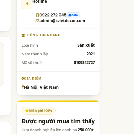
Hotline
H
0922 272 345
Zalo
admin@svietdecor.com
THÔNG TIN NHANH
Loại hình
Sản xuất
Năm thành lập
2021
Mã số thuế
0109842727
ĐỊA ĐIỂM
Hà Nội, Việt Nam
Miễn phí 100%
Được người mua tìm thấy
Đưa doanh nghiệp lên danh bạ
250.000+