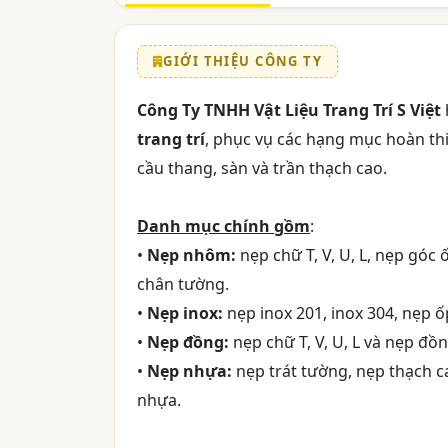
GIỚI THIỆU CÔNG TY
Công Ty TNHH Vật Liệu Trang Trí S Việt
trang trí
, phục vụ các hạng mục hoàn thiệ
cầu thang, sàn và trần thạch cao.
Danh mục chính gồm
:
•
Nẹp nhôm:
nẹp chữ T, V, U, L, nẹp góc
chân tường.
•
Nẹp inox:
nẹp inox 201, inox 304, nẹp ố
•
Nẹp đồng:
nẹp chữ T, V, U, L và nẹp đồ
•
Nẹp nhựa:
nẹp trát tường, nẹp thạch c
nhựa.