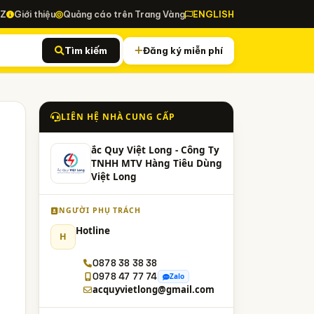
-Z
Giới thiệu
Quảng cáo trên Trang Vàng
ENGLISH
Tìm kiếm
Đăng ký miễn phí
LIÊN HỆ NHÀ CUNG CẤP
ắc Quy Việt Long - Công Ty
TNHH MTV Hàng Tiêu Dùng
Việt Long
NGƯỜI PHỤ TRÁCH
Hotline
H
0878 38 38 38
0978 47 77 74
Zalo
acquyvietlong@gmail.com