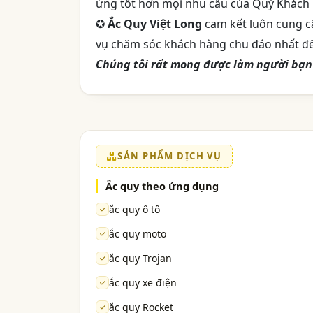
ứng tốt hơn mọi nhu cầu của Quý Khách
✪
Ắc Quy Việt Long
cam kết luôn cung c
vụ chăm sóc khách hàng chu đáo nhất đế
Chúng tôi rất mong được làm người bạn đ
SẢN PHẨM DỊCH VỤ
Ắc quy theo ứng dụng
ắc quy ô tô
ắc quy moto
ắc quy Trojan
ắc quy xe điện
ắc quy Rocket