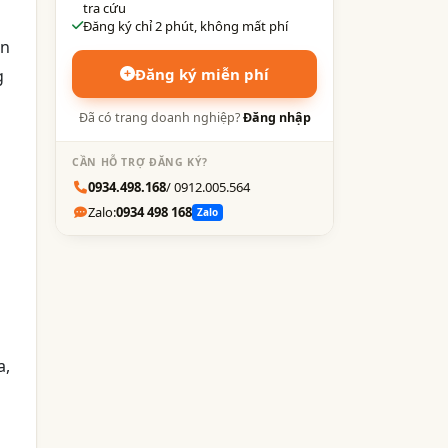
tra cứu
Đăng ký chỉ 2 phút, không mất phí
ôn
Đăng ký miễn phí
g
Đã có trang doanh nghiệp?
Đăng nhập
CẦN HỖ TRỢ ĐĂNG KÝ?
0934.498.168
/ 0912.005.564
Zalo:
0934 498 168
Zalo
a,