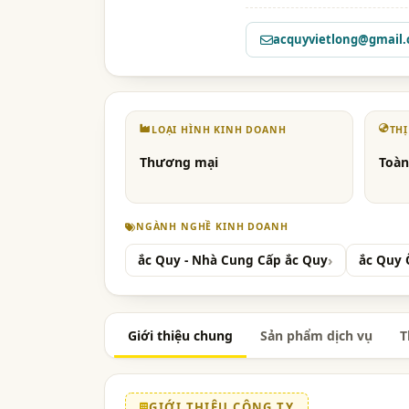
acquyvietlong@gmail
LOẠI HÌNH KINH DOANH
TH
Thương mại
Toàn
NGÀNH NGHỀ KINH DOANH
ắc Quy - Nhà Cung Cấp ắc Quy
ắc Quy 
Giới thiệu chung
Sản phẩm dịch vụ
T
GIỚI THIỆU CÔNG TY