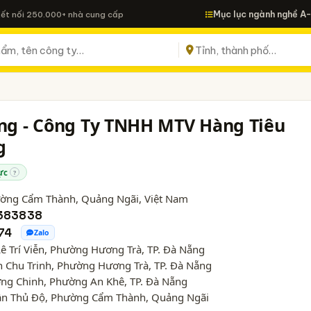
Mục lục ngành nghề A
Kết nối 250.000+ nhà cung cấp
ong - Công Ty TNHH MTV Hàng Tiêu
g
ực
?
hường Cẩm Thành,
Quảng Ngãi
, Việt Nam
383838
74
Zalo
Lê Trí Viễn, Phường Hương Trà, TP. Đà Nẵng
n Chu Trinh, Phường Hương Trà, TP. Đà Nẵng
ờng Chinh, Phường An Khê, TP. Đà Nẵng
rần Thủ Độ, Phường Cẩm Thành, Quảng Ngãi