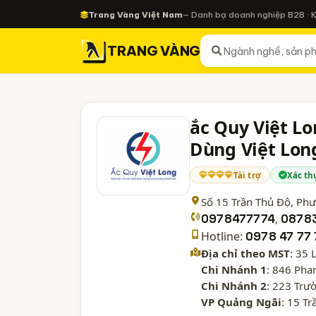
Trang Vàng Việt Nam
— Danh bạ doanh nghiệp B2B · 
TRANG VÀNG
ắc Quy Việt L
Dùng Việt Lon
Tài trợ
Xác th
Số 15 Trần Thủ Độ, P
0978477774
,
0878
Hotline:
0978 47 77 
Địa chỉ theo MST
: 35 
Chi Nhánh 1
: 846 Pha
Chi Nhánh 2
: 223 Trư
VP Quảng Ngãi
: 15 T