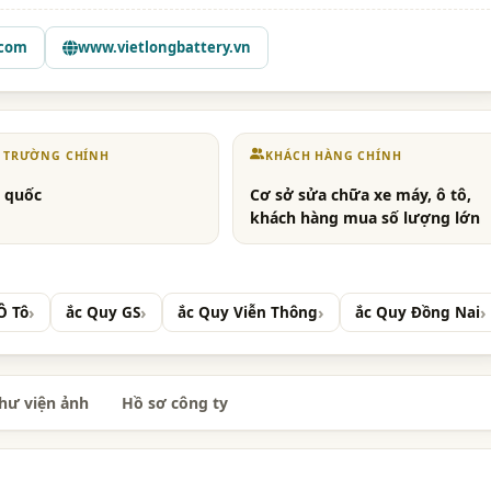
.com
www.vietlongbattery.vn
Ị TRƯỜNG CHÍNH
KHÁCH HÀNG CHÍNH
 quốc
Cơ sở sửa chữa xe máy, ô tô,
khách hàng mua số lượng lớn
Ô Tô
ắc Quy GS
ắc Quy Viễn Thông
ắc Quy Đồng Nai
hư viện ảnh
Hồ sơ công ty