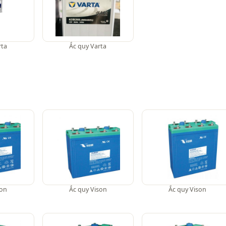
rta
Ắc quy Varta
son
Ắc quy Vison
Ắc quy Vison