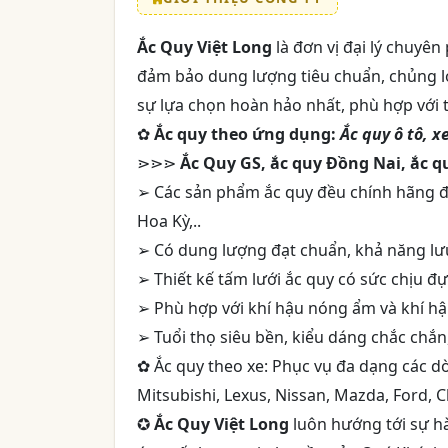
Ắc Quy Việt Long
là đơn vị đại lý chuyên
đảm bảo dung lượng tiêu chuẩn, chủng l
sự lựa chọn hoàn hảo nhất, phù hợp với
✿
Ắc quy theo ứng dụng:
Ắc quy ô tô, x
⋗⋗⋗
Ắc Quy GS, ắc quy Đồng Nai, ắc qu
➢ Các sản phẩm ắc quy đều chính hãng đ
Hoa Kỳ,..
➢ Có dung lượng đạt chuẩn, khả năng lưu 
➢ Thiết kế tấm lưới ắc quy có sức chịu đ
➢ Phù hợp với khí hậu nóng ẩm và khí hậ
➢ Tuổi thọ siêu bền, kiểu dáng chắc chắn
✿ Ắc quy theo xe: Phục vụ đa dạng các dò
Mitsubishi, Lexus, Nissan, Mazda, Ford, Ch
✪
Ắc Quy Việt Long
luôn hướng tới sự h