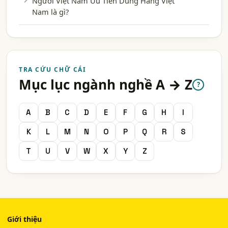
Người Việt Nam Ưu Tiên Dùng Hàng Việt
Nam là gì?
TRA CỨU CHỮ CÁI
Mục lục ngành nghề A → Z
?
A
B
C
D
E
F
G
H
I
K
L
M
N
O
P
Q
R
S
T
U
V
W
X
Y
Z
Giới thiệu