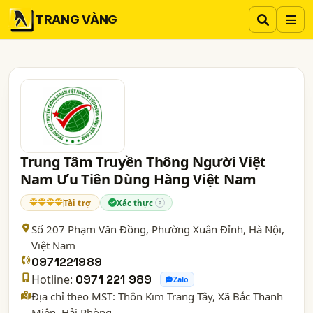
TRANG VÀNG
Trung Tâm Truyền Thông Người Việt
Nam Ưu Tiên Dùng Hàng Việt Nam
Tài trợ
Xác thực
?
Số 207 Phạm Văn Đồng, Phường Xuân Đỉnh,
Hà Nội
,
Việt Nam
0971221989
Hotline:
0971 221 989
Zalo
Địa chỉ theo MST: Thôn Kim Trang Tây, Xã Bắc Thanh
Miện, Hải Phòng