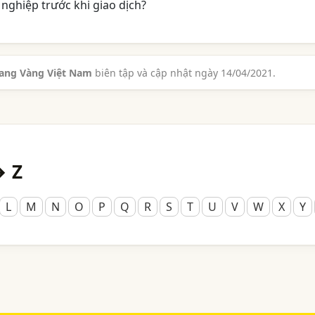
nghiệp trước khi giao dịch?
rang Vàng Việt Nam
biên tập và cập nhật ngày 14/04/2021.
→ Z
L
M
N
O
P
Q
R
S
T
U
V
W
X
Y