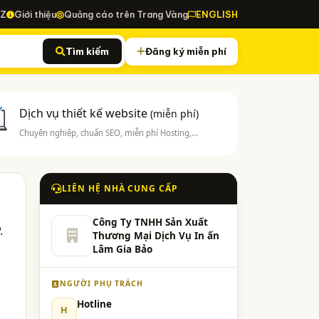
-Z
Giới thiệu
Quảng cáo trên Trang Vàng
ENGLISH
Tìm kiếm
Đăng ký miễn phí
Dịch vụ thiết kế website
(miễn phí)
Chuyên nghiệp, chuẩn SEO, miễn phí Hosting,...
LIÊN HỆ NHÀ CUNG CẤP
Công Ty TNHH Sản Xuất
.
Thương Mại Dịch Vụ In ấn
Lâm Gia Bảo
NGƯỜI PHỤ TRÁCH
Hotline
H