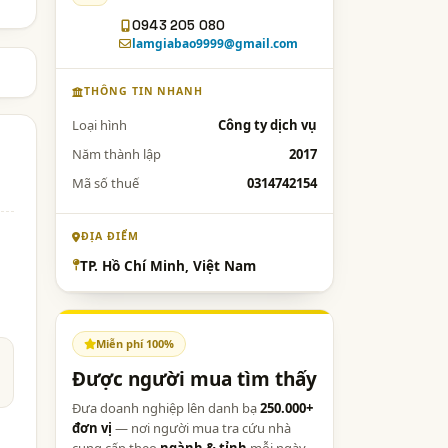
0943 205 080
lamgiabao9999@gmail.com
THÔNG TIN NHANH
Loại hình
Công ty dịch vụ
Năm thành lập
2017
Mã số thuế
0314742154
ĐỊA ĐIỂM
TP. Hồ Chí Minh, Việt Nam
Miễn phí 100%
Được người mua tìm thấy
Đưa doanh nghiệp lên danh bạ
250.000+
đơn vị
— nơi người mua tra cứu nhà
cung cấp theo
ngành & tỉnh
mỗi ngày.