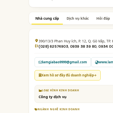
Nhà cung cấp
Dịch vụ khác
Hỏi đáp
390/13/3 Phan Huy ích, P. 12, Q. Gò Vấp,
TP.
,
,
(028) 62574903
0939 38 39 80
0934 0
lamgiabao9999@gmail.com
www.lam
Xem hồ sơ đầy đủ doanh nghiệp
LOẠI HÌNH KINH DOANH
Công ty dịch vụ
NGÀNH NGHỀ KINH DOANH