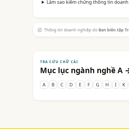
Làm sao kiểm chứng thông tin doanh 
Thông tin doanh nghiệp do
Ban biên tập T
TRA CỨU CHỮ CÁI
Mục lục ngành nghề A 
A
B
C
D
E
F
G
H
I
K