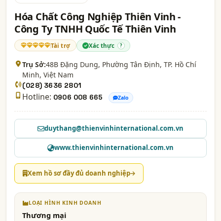
Hóa Chất Công Nghiệp Thiên Vinh -
Công Ty TNHH Quốc Tế Thiên Vinh
Tài trợ
Xác thực
?
Trụ Sở:
48B Đặng Dung, Phường Tân Định,
TP. Hồ Chí
Minh
, Việt Nam
(028) 3636 2801
Hotline:
0906 008 665
Zalo
duythang@thienvinhinternational.com.vn
www.thienvinhinternational.com.vn
Xem hồ sơ đầy đủ doanh nghiệp
LOẠI HÌNH KINH DOANH
Thương mại