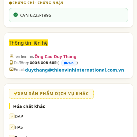
CHỨNG CHỈ · CHỨNG NHẬN
TCVN 6223-1996
Thông tin liên hệ
Tên liên hệ:
Ông Cao Duy Thắng
Di động:
(
)
0906 008 665
Zalo
Email:
duythang@thienvinhinternational.com.vn
XEM SẢN PHẨM DỊCH VỤ KHÁC
Hóa chất khác
DAP
HAS