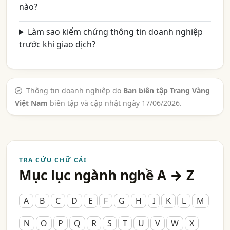
nào?
Làm sao kiểm chứng thông tin doanh nghiệp
trước khi giao dịch?
Thông tin doanh nghiệp do
Ban biên tập Trang Vàng
Việt Nam
biên tập và cập nhật ngày 17/06/2026.
TRA CỨU CHỮ CÁI
Mục lục ngành nghề A → Z
A
B
C
D
E
F
G
H
I
K
L
M
N
O
P
Q
R
S
T
U
V
W
X