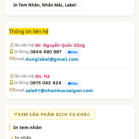
In Tem Nhãn, Nhãn Mác, Label
Thông tin liên hệ
Tên liên hệ:
Mr. Nguyễn Quốc Dũng
Di động:
0946 480 887
Zalo
Email:
dunglabel@gmail.com
Tên liên hệ:
Ms. Hà
Di động:
0915 042 424
Zalo
Email:
sale01@nhanmacsaigon.com
XEM SẢN PHẨM DỊCH VỤ KHÁC
In tem nhãn
In nhãn