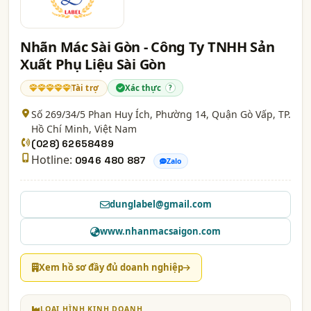
Nhãn Mác Sài Gòn - Công Ty TNHH Sản
Xuất Phụ Liệu Sài Gòn
Tài trợ
Xác thực
?
Số 269/34/5 Phan Huy Ích, Phường 14, Quận Gò Vấp,
TP.
Hồ Chí Minh
, Việt Nam
(028) 62658489
Hotline:
0946 480 887
Zalo
dunglabel@gmail.com
www.nhanmacsaigon.com
Xem hồ sơ đầy đủ doanh nghiệp
LOẠI HÌNH KINH DOANH