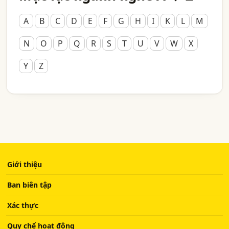
A
B
C
D
E
F
G
H
I
K
L
M
N
O
P
Q
R
S
T
U
V
W
X
Y
Z
Giới thiệu
Ban biên tập
Xác thực
Quy chế hoạt động