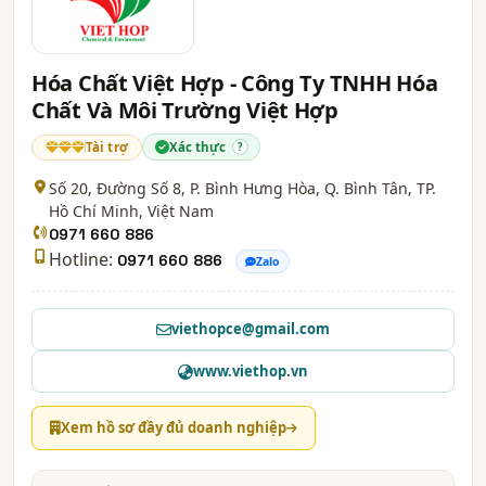
Hóa Chất Việt Hợp - Công Ty TNHH Hóa
Chất Và Môi Trường Việt Hợp
Tài trợ
Xác thực
?
Số 20, Đường Số 8, P. Bình Hưng Hòa, Q. Bình Tân,
TP.
Hồ Chí Minh
, Việt Nam
0971 660 886
Hotline:
0971 660 886
Zalo
viethopce@gmail.com
www.viethop.vn
Xem hồ sơ đầy đủ doanh nghiệp