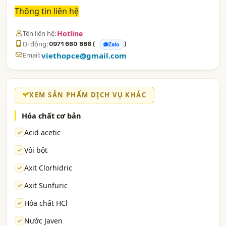
Thông tin liên hệ
Tên liên hệ:
Hotline
Di động:
(
)
0971 660 886
Zalo
Email:
viethopce@gmail.com
XEM SẢN PHẨM DỊCH VỤ KHÁC
Hóa chất cơ bản
Acid acetic
Vôi bột
Axit Clorhidric
Axit Sunfuric
Hóa chất HCl
Nước Javen