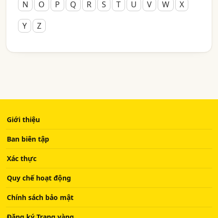
N
O
P
Q
R
S
T
U
V
W
X
Y
Z
Giới thiệu
Ban biên tập
Xác thực
Quy chế hoạt động
Chính sách bảo mật
Đăng ký Trang vàng