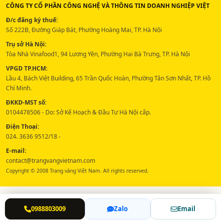
CÔNG TY CỔ PHẦN CÔNG NGHỆ VÀ THÔNG TIN DOANH NGHIỆP VIỆT
Đ/c đăng ký thuế:
Số 222B, Đường Giáp Bát, Phường Hoàng Mai, TP. Hà Nội
Trụ sở Hà Nội:
Tòa Nhà Vinafood1, 94 Lương Yên, Phường Hai Bà Trưng, TP. Hà Nội
VPGD TP.HCM:
Lầu 4, Bách Việt Building, 65 Trần Quốc Hoàn, Phường Tân Sơn Nhất, TP. Hồ
Chí Minh.
ĐKKD-MST số:
0104478506 - Do: Sở Kế Hoạch & Đầu Tư Hà Nội cấp.
Điện Thoại:
024. 3636 9512/18 -
E-mail:
contact@trangvangvietnam.com
Copyright © 2008 Trang vàng Việt Nam. All rights reserved.
0988803009
Zalo
Email