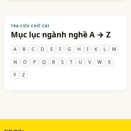
TRA CỨU CHỮ CÁI
Mục lục ngành nghề A → Z
A
B
C
D
E
F
G
H
I
K
L
M
N
O
P
Q
R
S
T
U
V
W
X
Y
Z