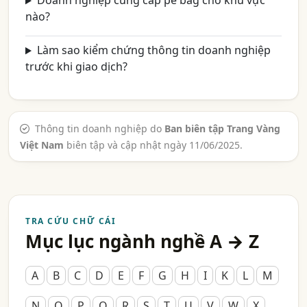
Doanh nghiệp cung cấp pe bag cho khu vực
nào?
Làm sao kiểm chứng thông tin doanh nghiệp
trước khi giao dịch?
Thông tin doanh nghiệp do
Ban biên tập Trang Vàng
Việt Nam
biên tập và cập nhật ngày 11/06/2025.
TRA CỨU CHỮ CÁI
Mục lục ngành nghề A → Z
A
B
C
D
E
F
G
H
I
K
L
M
N
O
P
Q
R
S
T
U
V
W
X