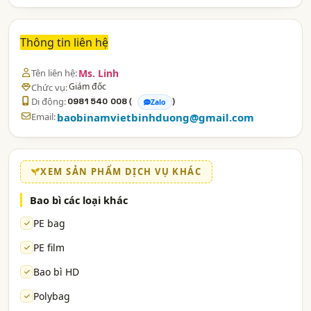
Thông tin liên hệ
Tên liên hệ:
Ms. Linh
Giám đốc
Chức vụ:
Di động:
(
)
0981 540 008
Zalo
Email:
baobinamvietbinhduong@gmail.com
XEM SẢN PHẨM DỊCH VỤ KHÁC
Bao bì các loại khác
PE bag
PE film
Bao bì HD
Polybag