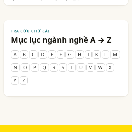
TRA CỨU CHỮ CÁI
Mục lục ngành nghề A → Z
A
B
C
D
E
F
G
H
I
K
L
M
N
O
P
Q
R
S
T
U
V
W
X
Y
Z