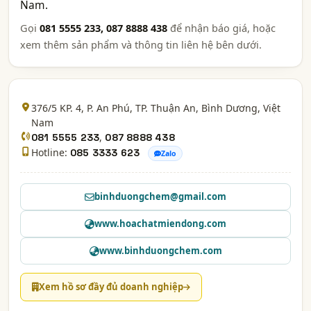
Nam.
Gọi
081 5555 233, 087 8888 438
để nhận báo giá, hoặc
xem thêm sản phẩm và thông tin liên hệ bên dưới.
376/5 KP. 4, P. An Phú, TP. Thuận An,
Bình Dương
, Việt
Nam
,
081 5555 233
087 8888 438
Hotline:
085 3333 623
Zalo
binhduongchem@gmail.com
www.hoachatmiendong.com
www.binhduongchem.com
Xem hồ sơ đầy đủ doanh nghiệp