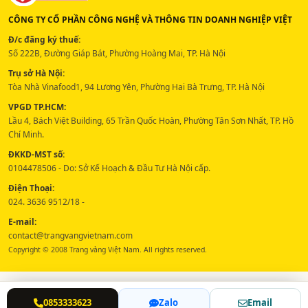
CÔNG TY CỔ PHẦN CÔNG NGHỆ VÀ THÔNG TIN DOANH NGHIỆP VIỆT
Đ/c đăng ký thuế:
Số 222B, Đường Giáp Bát, Phường Hoàng Mai, TP. Hà Nội
Trụ sở Hà Nội:
Tòa Nhà Vinafood1, 94 Lương Yên, Phường Hai Bà Trưng, TP. Hà Nội
VPGD TP.HCM:
Lầu 4, Bách Việt Building, 65 Trần Quốc Hoàn, Phường Tân Sơn Nhất, TP. Hồ
Chí Minh.
ĐKKD-MST số:
0104478506 - Do: Sở Kế Hoạch & Đầu Tư Hà Nội cấp.
Điện Thoại:
024. 3636 9512/18 -
E-mail:
contact@trangvangvietnam.com
Copyright © 2008 Trang vàng Việt Nam. All rights reserved.
0853333623
Zalo
Email