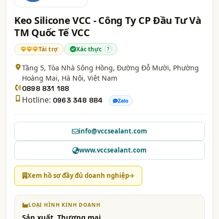
Keo Silicone VCC - Công Ty CP Đầu Tư Và
TM Quốc Tế VCC
Tài trợ
Xác thực
?
Tầng 5, Tòa Nhà Sông Hồng, Đường Đỗ Mười, Phường
Hoàng Mai,
Hà Nội
, Việt Nam
0898 831 188
Hotline:
0963 348 884
Zalo
info@vccsealant.com
www.vccsealant.com
Xem hồ sơ đầy đủ doanh nghiệp
LOẠI HÌNH KINH DOANH
Sản xuất, Thương mại