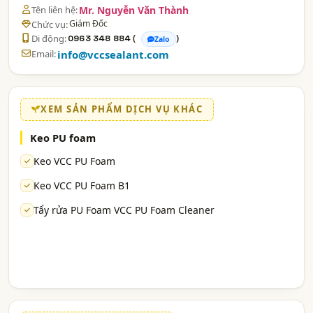
Tên liên hệ:
Mr. Nguyễn Văn Thành
Giám Đốc
Chức vụ:
Di động:
(
)
0963 348 884
Zalo
Email:
info@vccsealant.com
XEM SẢN PHẨM DỊCH VỤ KHÁC
Keo PU foam
Keo VCC PU Foam
Keo VCC PU Foam B1
Tẩy rửa PU Foam VCC PU Foam Cleaner