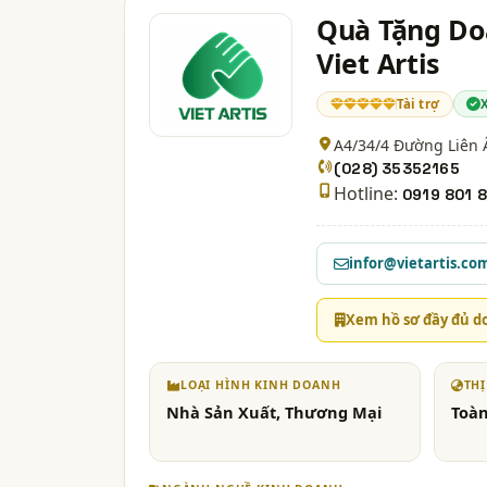
Quà Tặng Doa
Viet Artis
Tài trợ
A4/34/4 Đường Liên Ấ
(028) 35352165
Hotline:
0919 801 
infor@vietartis.co
Xem hồ sơ đầy đủ d
LOẠI HÌNH KINH DOANH
TH
Nhà Sản Xuất, Thương Mại
Toà