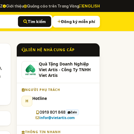
-Z
Giới thiệu
Quảng cáo trên Trang Vàng
ENGLISH
Tìm kiếm
Đăng ký miễn phí
LIÊN HỆ NHÀ CUNG CẤP
Quà Tặng Doanh Nghiệp
,
Viet Artis - Công Ty TNHH
n
Viet Artis
NGƯỜI PHỤ TRÁCH
Hotline
H
0919 801 848
Zalo
infor@vietartis.com
THÔNG TIN NHANH