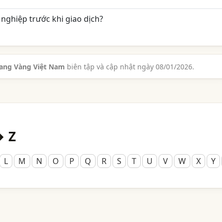
nghiệp trước khi giao dịch?
rang Vàng Việt Nam
biên tập và cập nhật ngày 08/01/2026.
→ Z
L
M
N
O
P
Q
R
S
T
U
V
W
X
Y