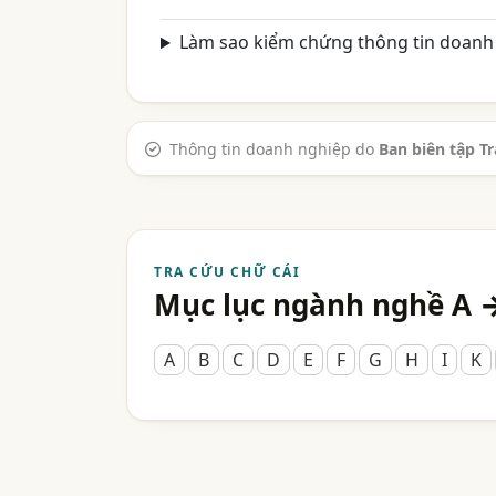
Làm sao kiểm chứng thông tin doanh 
Thông tin doanh nghiệp do
Ban biên tập T
TRA CỨU CHỮ CÁI
Mục lục ngành nghề A 
A
B
C
D
E
F
G
H
I
K