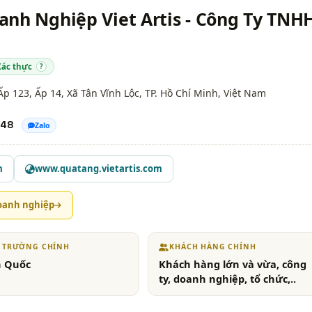
nh Nghiệp Viet Artis - Công Ty TNH
Xác thực
?
p 123, Ấp 14, Xã Tân Vĩnh Lộc,
TP. Hồ Chí Minh
, Việt Nam
848
Zalo
m
www.quatang.vietartis.com
oanh nghiệp
Ị TRƯỜNG CHÍNH
KHÁCH HÀNG CHÍNH
n Quốc
Khách hàng lớn và vừa, công
ty, doanh nghiệp, tổ chức,..