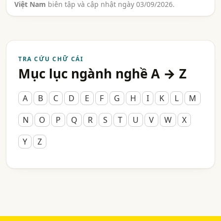
Việt Nam
biên tập và cập nhật ngày 03/09/2026.
TRA CỨU CHỮ CÁI
Mục lục ngành nghề A → Z
A
B
C
D
E
F
G
H
I
K
L
M
N
O
P
Q
R
S
T
U
V
W
X
Y
Z