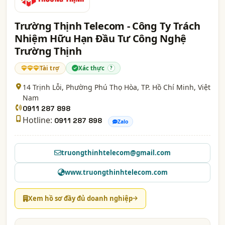
Trường Thịnh Telecom - Công Ty Trách
Nhiệm Hữu Hạn Đầu Tư Công Nghệ
Trường Thịnh
Tài trợ
Xác thực
?
14 Trịnh Lỗi, Phường Phú Thọ Hòa,
TP. Hồ Chí Minh
, Việt
Nam
0911 287 898
Hotline:
0911 287 898
Zalo
truongthinhtelecom@gmail.com
www.truongthinhtelecom.com
Xem hồ sơ đầy đủ doanh nghiệp