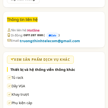
Thông tin liên hệ
Tên liên hệ:
Hotline
Di động:
(
)
0911 287 898
Zalo
Email:
truongthinhtelecom@gmail.com
XEM SẢN PHẨM DỊCH VỤ KHÁC
Thiết bị và hệ thống viễn thông khác
Tủ rack
Dây VGA
Khay trượt
Phụ kiện cáp