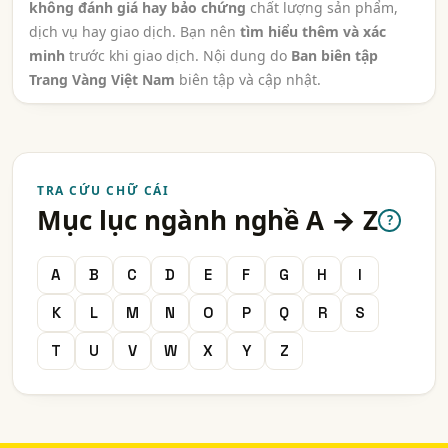
không đánh giá hay bảo chứng
chất lượng sản phẩm,
dịch vụ hay giao dịch. Bạn nên
tìm hiểu thêm và xác
minh
trước khi giao dịch. Nội dung do
Ban biên tập
Trang Vàng Việt Nam
biên tập và cập nhật.
TRA CỨU CHỮ CÁI
Mục lục ngành nghề A → Z
?
A
B
C
D
E
F
G
H
I
K
L
M
N
O
P
Q
R
S
T
U
V
W
X
Y
Z