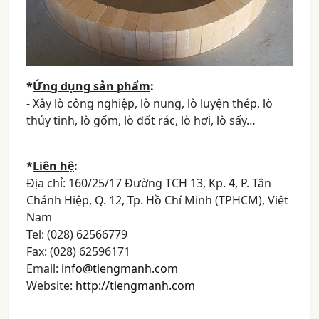
*
Ứng dụng sản phẩm
:
- Xây lò công nghiệp, lò nung, lò luyện thép, lò
thủy tinh, lò gốm, lò đốt rác, lò hơi, lò sấy…
*
Liên hệ
:
Địa chỉ: 160/25/17 Đường TCH 13, Kp. 4, P. Tân
Chánh Hiệp, Q. 12, Tp. Hồ Chí Minh (TPHCM), Việt
Nam
Tel: (028) 62566779
Fax: (028) 62596171
Email:
info@tiengmanh.com
Website:
http://tiengmanh.com