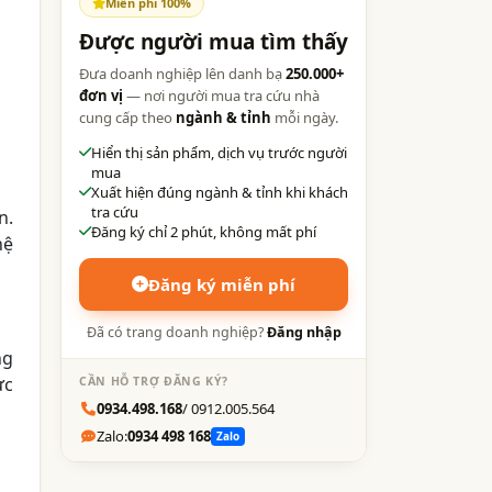
Miễn phí 100%
Được người mua tìm thấy
Đưa doanh nghiệp lên danh bạ
250.000+
đơn vị
— nơi người mua tra cứu nhà
cung cấp theo
ngành & tỉnh
mỗi ngày.
Hiển thị sản phẩm, dịch vụ trước người
mua
Xuất hiện đúng ngành & tỉnh khi khách
tra cứu
n.
Đăng ký chỉ 2 phút, không mất phí
hệ
Đăng ký miễn phí
Đã có trang doanh nghiệp?
Đăng nhập
ng
ực
CẦN HỖ TRỢ ĐĂNG KÝ?
0934.498.168
/ 0912.005.564
Zalo:
0934 498 168
Zalo