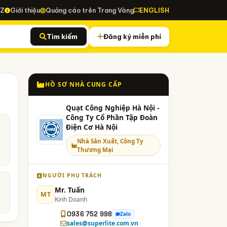
-Z
Giới thiệu
Quảng cáo trên Trang Vàng
ENGLISH
Tìm kiếm
Đăng ký miễn phí
HỒ SƠ NHÀ CUNG CẤP
Quạt Công Nghiệp Hà Nội -
Công Ty Cổ Phần Tập Đoàn
Điện Cơ Hà Nội
Nhà Sản Xuất, Công Ty
Thương Mại
NGƯỜI PHỤ TRÁCH
Mr. Tuấn
MT
Kinh Doanh
0936 752 998
Zalo
sales@superlite.com.vn