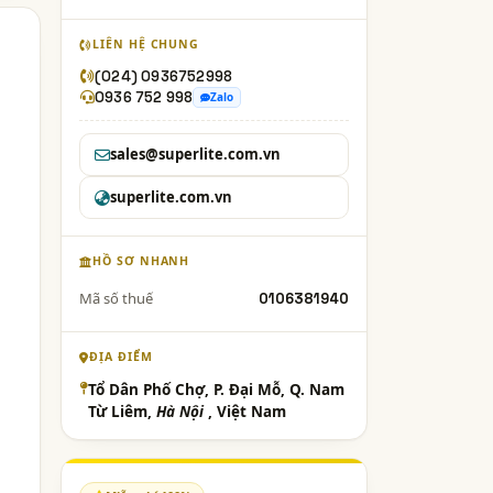
LIÊN HỆ CHUNG
(024) 0936752998
0936 752 998
Zalo
sales@superlite.com.vn
superlite.com.vn
HỒ SƠ NHANH
Mã số thuế
0106381940
ĐỊA ĐIỂM
Tổ Dân Phố Chợ, P. Đại Mỗ, Q. Nam
Từ Liêm,
Hà Nội
, Việt Nam