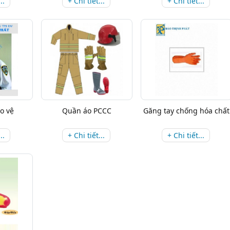
..
+ Chi tiết...
+ Chi tiết...
o vệ
Quần áo PCCC
Găng tay chống hóa chất
..
+ Chi tiết...
+ Chi tiết...