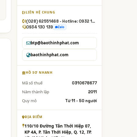
LIÊN HỆ CHUNG
(028) 62551468 - Hotline: 0932 14 24 54
0934 130 139
Zalo
btp@baothinhphat.com
baothinhphat.com
HỒ SƠ NHANH
Mã số thuế
0310678677
Năm thành lập
2011
Quy mô
Từ 11 - 50 người
ĐỊA ĐIỂM
110/10 Đường Tân Thới Hiệp 07,
KP 4A, P. Tân Thới Hiệp, Q. 12,
TP.