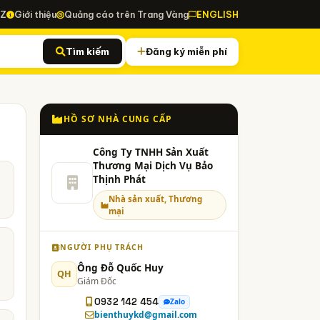
-Z
Giới thiệu
Quảng cáo trên Trang Vàng
ENGLISH
Tìm kiếm
Đăng ký miễn phí
HỒ SƠ NHÀ CUNG CẤP
Công Ty TNHH Sản Xuất
Thương Mại Dịch Vụ Bảo
Thịnh Phát
Nhà sản xuất, Thương
mại
NGƯỜI PHỤ TRÁCH
Ông Đỗ Quốc Huy
QH
Giám Đốc
0932 142 454
Zalo
bienthuykd@gmail.com