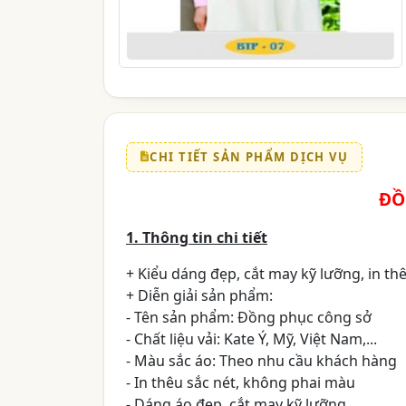
CHI TIẾT SẢN PHẨM DỊCH VỤ
ĐỒ
1. Thông tin chi tiết
+ Kiểu dáng đẹp, cắt may kỹ lưỡng, in thê
+ Diễn giải sản phẩm:
- Tên sản phẩm: Đồng phục công sở
- Chất liệu vải: Kate Ý, Mỹ, Việt Nam,...
- Màu sắc áo: Theo nhu cầu khách hàng
- In thêu sắc nét, không phai màu
- Dáng áo đẹp, cắt may kỹ lưỡng