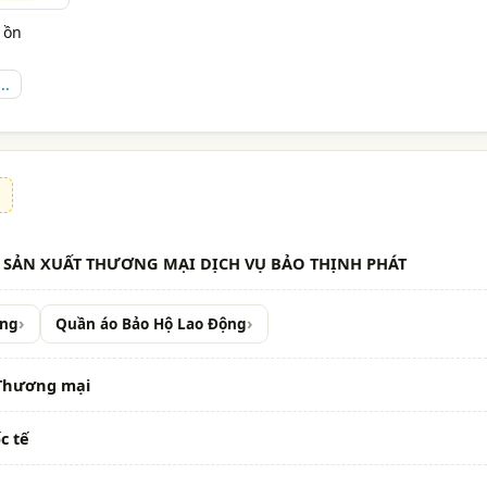
 ồn
..
 SẢN XUẤT THƯƠNG MẠI DỊCH VỤ BẢO THỊNH PHÁT
ộng
Quần áo Bảo Hộ Lao Động
 Thương mại
c tế