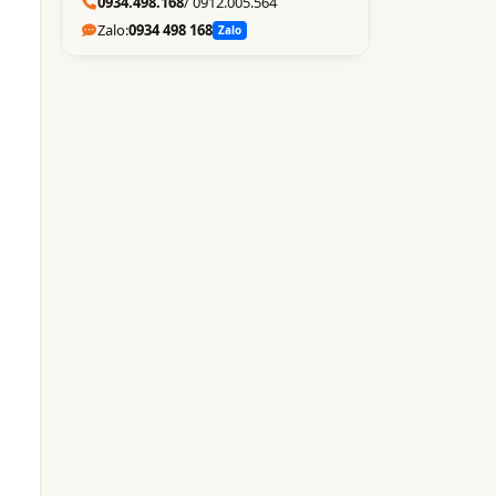
0934.498.168
/ 0912.005.564
Zalo:
0934 498 168
Zalo